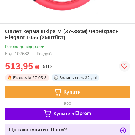
Оплет керма шкіра М (37-38см) черн/красн
Elegant 1056 (25шт/їст)
Готово до відправки
Код: 102682
Роздріб
513,95
₴
541 ₴
Економія
27.05 ₴
Залишилось
32 дні
Купити
або
Купити з
Що таке купити з Пром?