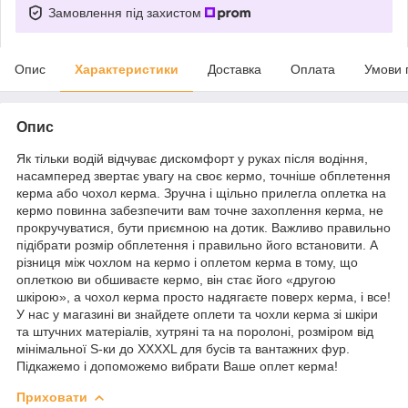
Замовлення під захистом
Опис
Характеристики
Доставка
Оплата
Умови 
Опис
Як тільки водій відчуває дискомфорт у руках після водіння,
насамперед звертає увагу на своє кермо, точніше обплетення
керма або чохол керма. Зручна і щільно прилегла оплетка на
кермо повинна забезпечити вам точне захоплення керма, не
прокручуватися, бути приємною на дотик. Важливо правильно
підібрати розмір обплетення і правильно його встановити. А
різниця між чохлом на кермо і оплетом керма в тому, що
оплеткою ви обшиваєте кермо, він стає його «другою
шкірою», а чохол керма просто надягаєте поверх керма, і все!
У нас у магазині ви знайдете оплети та чохли керма зі шкіри
та штучних матеріалів, хутряні та на поролоні, розміром від
мінімальної S-ки до XXXXL для бусів та вантажних фур.
Підкажемо і допоможемо вибрати Ваше оплет керма!
Приховати