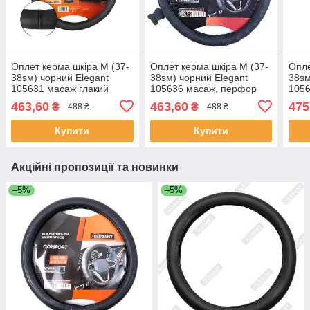
Оплет керма шкіра М (37-
Оплет керма шкіра М (37-
Опле
38sм) чорний Elegant
38sм) чорний Elegant
38sм
105631 масаж глакий
105636 масаж, перфор
1056
(30шт/яст)
(30шт/священ)
свя
463,60
463,60
475
₴
₴
488 ₴
488 ₴
Купити
Купити
Акційні пропозиції та новинки
–5%
–5%