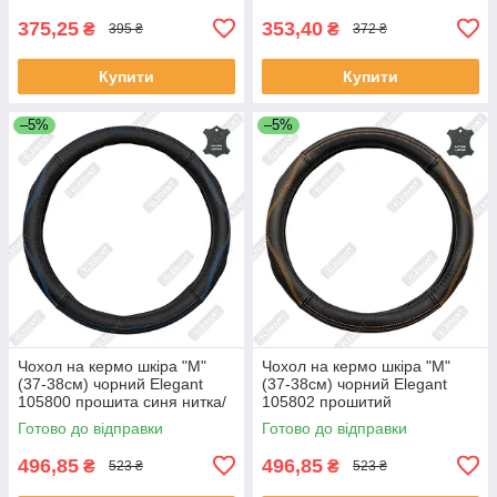
375,25
353,40
₴
₴
395 ₴
372 ₴
Купити
Купити
–5%
–5%
Чохол на кермо шкіра "М"
Чохол на кермо шкіра "М"
(37-38см) чорний Elegant
(37-38см) чорний Elegant
105800 прошита синя нитка/
105802 прошитий
біла основа/4 шва(8,5см)
помаранчевою ниткою/біла
Готово до відправки
Готово до відправки
осн/4 шва
496,85
496,85
₴
₴
523 ₴
523 ₴