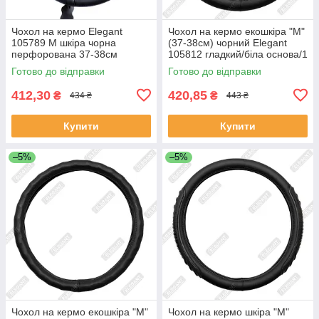
Чохол на кермо Elegant
Чохол на кермо екошкіра "M"
105789 М шкіра чорна
(37-38см) чорний Elegant
перфорована 37-38см
105812 гладкий/біла основа/1
шов(10см)
Готово до відправки
Готово до відправки
412,30
420,85
₴
₴
434 ₴
443 ₴
Купити
Купити
–5%
–5%
Чохол на кермо екошкіра "M"
Чохол на кермо шкіра "М"