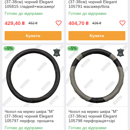
(37-38см) чорний Elegant
(37-38см) чорний Elegant
105815 гладкий+масажер/
105791 масажер/біла
біла основа/1 шов(10см)
основа/1 шов(8,5см)
Готово до відправки
Готово до відправки
429,40
404,70
₴
₴
452 ₴
426 ₴
Купити
Купити
–5%
–5%
Чохол на кермо шкіра "М"
Чохол на кермо шкіра "М"
(37-38см) чорний Elegant
(37-38см) чорний Elegant
105797 перфор. прошита
105798 перфорація+сірі
ниткою червоно-синя/1 шов
вставки/біла основа/1 шов
Готово до відправки
Готово до відправки