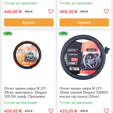
Готово до відправки
Готово до відправки
440,80
469,30
₴
₴
464 ₴
494 ₴
Купити
Купити
–5%
–5%
Оплет керма шкіра М (37-
Оплет керма шкіра М (37-
38см) черн/красн. Elegant
38sм) чорний Elegant 105601
105766 перф. Прошиває
масаж під пальці (30шт/
фарбою (30шт/священ)
священ)
Готово до відправки
Готово до відправки
409,45
433,20
₴
₴
431 ₴
456 ₴