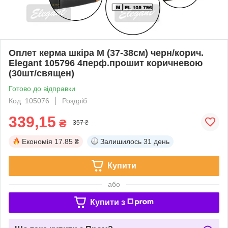
Оплет керма шкіра М (37-38см) черн/корич.
Elegant 105796 4перф.прошит коричневою
(30шт/священ)
Готово до відправки
Код: 105076
Роздріб
339,15
₴
357 ₴
Економія
17.85 ₴
Залишилось
31 день
Купити
або
Купити з