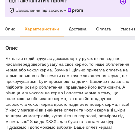
Що таке купити з Пром?
Замовлення під захистом
Опис
Характеристики
Доставка
Оплата
Умови 
Опис
Як тільки водій відчуває дискомфорт у руках після водіння,
насамперед звертає увагу на своє кермо, точніше обплетення
керма або чохол керма. Зручна і щільно прилегла оплетка на
кермо повинна забезпечити вам точне захоплення керма, не
прокручуватися, бути приємною на дотик. Важливо правильно
підібрати розмір обплетення і правильно його встановити. А
різниця між чохлом на кермо і оплетом керма в тому, що
оплеткою ви обшиваєте кермо, він стає його «другою
шкірою», а чохол керма просто надягаєте поверх керма, і все!
У нас у магазині ви знайдете оплети та чохли керма зі шкіри
та штучних матеріалів, хутряні та на поролоні, розміром від
мінімальної S-ки до XXXXL для бусів та вантажних фур.
Підкажемо і допоможемо вибрати Ваше оплет керма!