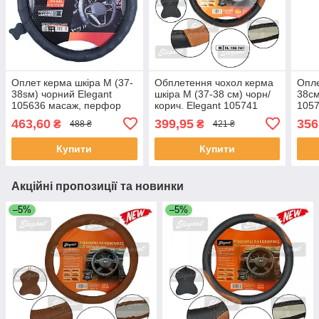
Оплет керма шкіра М (37-
Обплетення чохол керма
Опле
38sм) чорний Elegant
шкіра М (37-38 см) чорн/
38см
105636 масаж, перфор
корич. Elegant 105741
1057
(30шт/священ)
перфорація
перф
463,60
399,95
356
₴
₴
488 ₴
421 ₴
свя
Купити
Купити
Акційні пропозиції та новинки
–5%
–5%