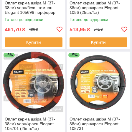
Оплет керма шкіра М (37-
Оплет керма шкіра М (37-
38см) черн/беж.. темнон.
38см) черн/красн Elegant
Elegant 105696 перфорир.
1056 (25шт/їст)
Готово до відправки
Готово до відправки
461,70
513,95
₴
₴
486 ₴
541 ₴
Купити
Купити
–5%
–5%
Оплет керма шкіра М (37-
Оплет керма шкіра М (37-
38см) черн/красн Elegant
38см) черн/красн Elegant
105701 (25шт/їст)
105731