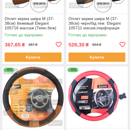
Оплет керма шкіра М (37-
Оплет керма шкіра М (37-
38см) бежевый Elegant
38см) черн/бід тем. Elegant
105716 массаж (Темн.беж)
105711 масаж,перфорація
(30шт/священ)
Готово до відправки
Готово до відправки
367,65
526,30
₴
₴
387 ₴
554 ₴
Купити
Купити
–5%
–5%