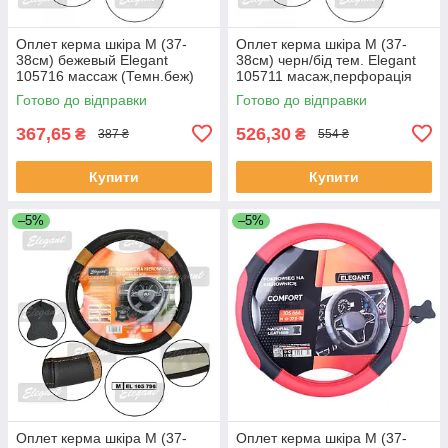
Оплет керма шкіра М (37-
Оплет керма шкіра М (37-
38см) бежевый Elegant
38см) черн/бід тем. Elegant
105716 массаж (Темн.беж)
105711 масаж,перфорація
(30шт/священ)
Готово до відправки
Готово до відправки
367,65
526,30
₴
₴
387 ₴
554 ₴
Купити
Купити
–5%
–5%
Оплет керма шкіра М (37-
Оплет керма шкіра М (37-