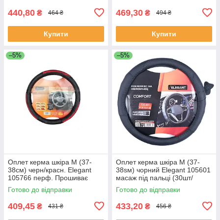
440,80
469,30
₴
₴
464 ₴
494 ₴
Купити
Купити
–5%
–5%
Оплет керма шкіра М (37-
Оплет керма шкіра М (37-
38см) черн/красн. Elegant
38sм) чорний Elegant 105601
105766 перф. Прошиває
масаж під пальці (30шт/
фарбою (30шт/священ)
священ)
Готово до відправки
Готово до відправки
409,45
433,20
₴
₴
431 ₴
456 ₴