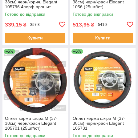
38см) черн/корич. Elegant
38см) черн/красн Elegant
105796 4перф.прошит
1056 (25шт/їст)
коричневою (30шт/священ)
Готово до відправки
Готово до відправки
339,15
513,95
₴
₴
357 ₴
541 ₴
Купити
Купити
–5%
–5%
Оплет керма шкіра М (37-
Оплет керма шкіра М (37-
38см) черн/красн Elegant
38см) черн/красн Elegant
105701 (25шт/їст)
105731
Готово до відправки
Готово до відправки