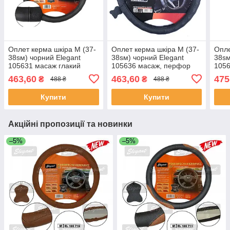
Оплет керма шкіра М (37-
Оплет керма шкіра М (37-
Опле
38sм) чорний Elegant
38sм) чорний Elegant
38sм
105631 масаж глакий
105636 масаж, перфор
1056
(30шт/яст)
(30шт/священ)
свя
463,60
463,60
475
₴
₴
488 ₴
488 ₴
Купити
Купити
Акційні пропозиції та новинки
–5%
–5%