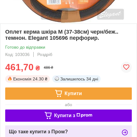
Оплет керма шкіра М (37-38см) черн/беж..
темнон. Elegant 105696 перфорир.
Готово до відправки
Код: 103036
Роздріб
461,70
₴
486 ₴
Економія
24.30 ₴
Залишилось
34 дні
Купити
або
Купити з
Що таке купити з Пром?