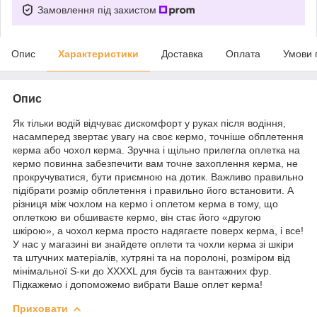
Замовлення під захистом
Опис
Характеристики
Доставка
Оплата
Умови 
Опис
Як тільки водій відчуває дискомфорт у руках після водіння,
насамперед звертає увагу на своє кермо, точніше обплетення
керма або чохол керма. Зручна і щільно прилегла оплетка на
кермо повинна забезпечити вам точне захоплення керма, не
прокручуватися, бути приємною на дотик. Важливо правильно
підібрати розмір обплетення і правильно його встановити. А
різниця між чохлом на кермо і оплетом керма в тому, що
оплеткою ви обшиваєте кермо, він стає його «другою
шкірою», а чохол керма просто надягаєте поверх керма, і все!
У нас у магазині ви знайдете оплети та чохли керма зі шкіри
та штучних матеріалів, хутряні та на поролоні, розміром від
мінімальної S-ки до XXXXL для бусів та вантажних фур.
Підкажемо і допоможемо вибрати Ваше оплет керма!
Приховати