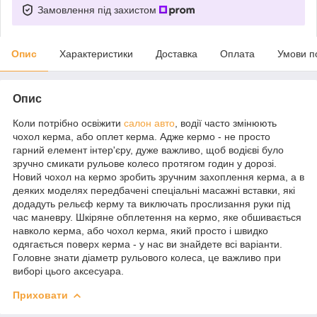
Замовлення під захистом
Опис
Характеристики
Доставка
Оплата
Умови п
Опис
Коли потрібно освіжити
салон авто
, водії часто змінюють
чохол керма, або оплет керма. Адже кермо - не просто
гарний елемент інтер'єру, дуже важливо, щоб водієві було
зручно смикати рульове колесо протягом годин у дорозі.
Новий чохол на кермо зробить зручним захоплення керма, а в
деяких моделях передбачені спеціальні масажні вставки, які
додадуть рельєф керму та виключать прослизання руки під
час маневру. Шкіряне обплетення на кермо, яке обшивається
навколо керма, або чохол керма, який просто і швидко
одягається поверх керма - у нас ви знайдете всі варіанти.
Головне знати діаметр рульового колеса, це важливо при
виборі цього аксесуара.
Приховати