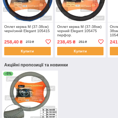
Оплет керма M (37-38см)
Оплет керма M (37-38sм)
Опле
черн/синій Elegant 105415
чорний Elegant 105475
38sм
перфор.
1054
258,40
238,45
241
₴
₴
272 ₴
251 ₴
Купити
Купити
Акційні пропозиції та новинки
–5%