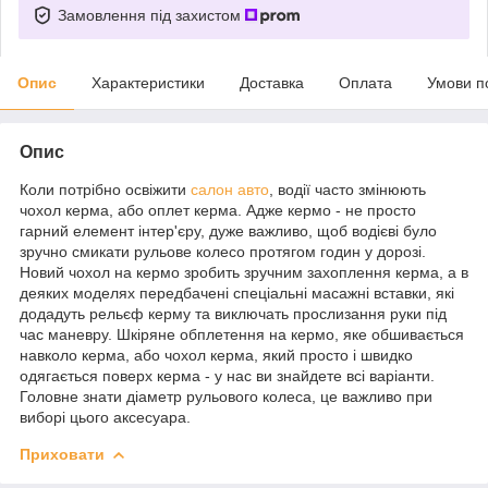
Замовлення під захистом
Опис
Характеристики
Доставка
Оплата
Умови п
Опис
Коли потрібно освіжити
салон авто
, водії часто змінюють
чохол керма, або оплет керма. Адже кермо - не просто
гарний елемент інтер'єру, дуже важливо, щоб водієві було
зручно смикати рульове колесо протягом годин у дорозі.
Новий чохол на кермо зробить зручним захоплення керма, а в
деяких моделях передбачені спеціальні масажні вставки, які
додадуть рельєф керму та виключать прослизання руки під
час маневру. Шкіряне обплетення на кермо, яке обшивається
навколо керма, або чохол керма, який просто і швидко
одягається поверх керма - у нас ви знайдете всі варіанти.
Головне знати діаметр рульового колеса, це важливо при
виборі цього аксесуара.
Приховати