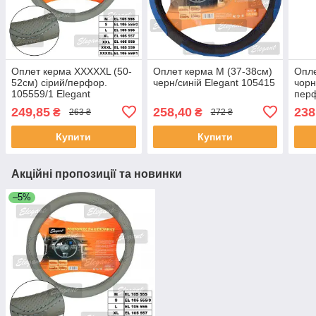
Оплет керма XXXXXL (50-
Оплет керма M (37-38см)
Опле
52см) сірий/перфор.
черн/синій Elegant 105415
чорн
105559/1 Elegant
пер
249,85
258,40
238
₴
₴
263 ₴
272 ₴
Купити
Купити
Акційні пропозиції та новинки
–5%