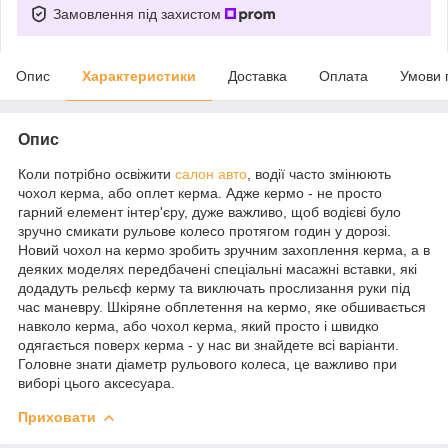
Замовлення під захистом
Опис
Характеристики
Доставка
Оплата
Умови 
Опис
Коли потрібно освіжити
салон авто
, водії часто змінюють
чохол керма, або оплет керма. Адже кермо - не просто
гарний елемент інтер'єру, дуже важливо, щоб водієві було
зручно смикати рульове колесо протягом годин у дорозі.
Новий чохол на кермо зробить зручним захоплення керма, а в
деяких моделях передбачені спеціальні масажні вставки, які
додадуть рельєф керму та виключать прослизання руки під
час маневру. Шкіряне обплетення на кермо, яке обшивається
навколо керма, або чохол керма, який просто і швидко
одягається поверх керма - у нас ви знайдете всі варіанти.
Головне знати діаметр рульового колеса, це важливо при
виборі цього аксесуара.
Приховати