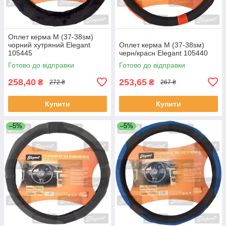
Оплет керма M (37-38sм)
чорний хутряний Elegant
Оплет керма M (37-38sм)
105445
черн/красн Elegant 105440
Готово до відправки
Готово до відправки
258,40
253,65
₴
₴
272 ₴
267 ₴
Купити
Купити
–5%
–5%