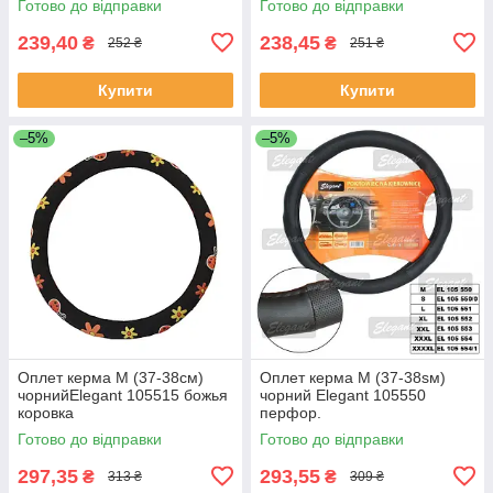
Готово до відправки
Готово до відправки
239,40
238,45
₴
₴
252 ₴
251 ₴
Купити
Купити
–5%
–5%
Оплет керма M (37-38см)
Оплет керма M (37-38sм)
чорнийElegant 105515 божья
чорний Elegant 105550
коровка
перфор.
Готово до відправки
Готово до відправки
297,35
293,55
₴
₴
313 ₴
309 ₴