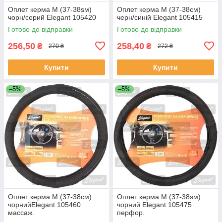
Оплет керма M (37-38sм)
Оплет керма M (37-38см)
чорн/серий Elegant 105420
черн/синій Elegant 105415
Готово до відправки
Готово до відправки
256,50
258,40
₴
₴
270 ₴
272 ₴
Купити
Купити
–5%
–5%
Оплет керма M (37-38см)
Оплет керма M (37-38sм)
чорнийElegant 105460
чорний Elegant 105475
массаж.
перфор.