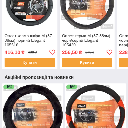
Оплет керма шкіра М (37-
Оплет керма M (37-38sм)
Опле
38sм) чорний Elegant
чорн/серий Elegant
чорн
105616
105420
пер
масаж,перфорація (30шт/
416,10
256,50
238
₴
₴
438 ₴
270 ₴
яский)
Купити
Купити
Акційні пропозиції та новинки
–5%
–5%