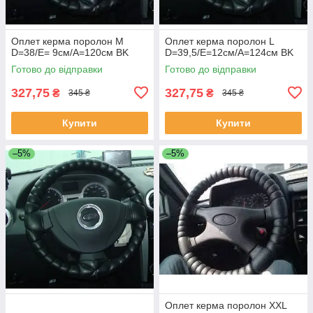
Оплет керма поролон M
Оплет керма поролон L
D=38/E= 9см/A=120см BK
D=39,5/E=12см/A=124см BK
Готово до відправки
Готово до відправки
327,75
327,75
₴
₴
345 ₴
345 ₴
Купити
Купити
–5%
–5%
Оплет керма поролон XXL