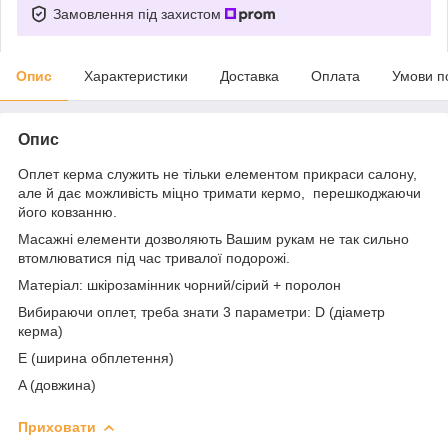
Замовлення під захистом
Опис
Характеристики
Доставка
Оплата
Умови п
Опис
Оплет керма служить не тільки елементом прикраси салону,
але й дає можливість міцно тримати кермо, перешкоджаючи
його ковзанню.
Масажні елементи дозволяють Вашим рукам не так сильно
втомлюватися під час тривалої подорожі.
Матеріал: шкірозамінник чорний/сірий + поролон
Вибираючи оплет, треба знати 3 параметри: D (діаметр
керма)
E (ширина обплетення)
A (довжина)
Приховати