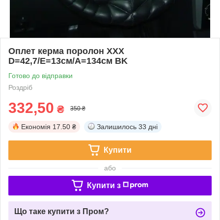
Оплет керма поролон XXX
D=42,7/E=13см/A=134см BK
Готово до відправки
Роздріб
332,50
₴
350 ₴
Економія
17.50 ₴
Залишилось
33 дні
Купити
або
Купити з
Що таке купити з Пром?