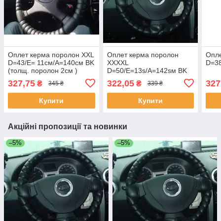
Оплет керма поролон XXL
Оплет керма поролон
Опле
D=43/E= 11см/A=140см BK
XXXXL
D=38
(толщ. поролон 2см )
D=50/E=13s/A=142sм BK
327,75
322,05
327
₴
₴
345 ₴
339 ₴
Купити
Купити
Акційні пропозиції та новинки
–5%
–5%