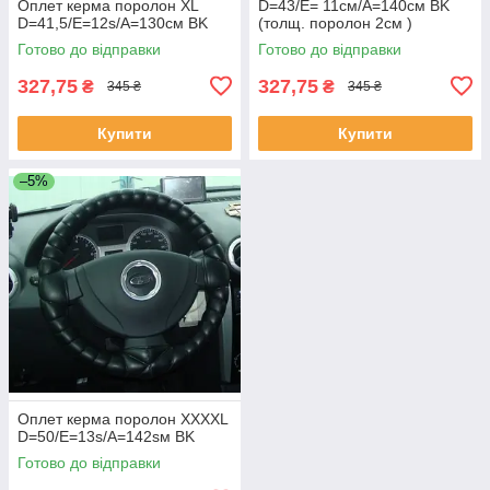
Оплет керма поролон XL
D=43/E= 11см/A=140см BK
D=41,5/E=12s/A=130см BK
(толщ. поролон 2см )
Готово до відправки
Готово до відправки
327,75
327,75
₴
₴
345 ₴
345 ₴
Купити
Купити
–5%
Оплет керма поролон XXXXL
D=50/E=13s/A=142sм BK
Готово до відправки