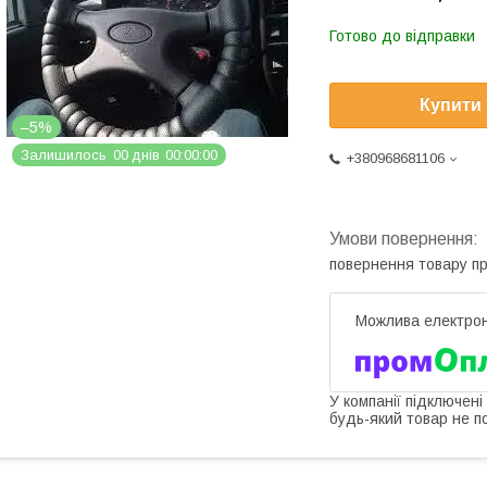
Готово до відправки
Купити
–5%
Залишилось
0
0
днів
0
0
0
0
0
0
+380968681106
повернення товару п
У компанії підключені
будь-який товар не п