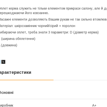
плет керма служить не тільки елементом прикраси салону, але й д
ерешкоджаючи його ковзанню.
асажні елементи дозволяють Вашим рукам не так сильно втомлюват
атеріал: шкірозамінник чорний/сірий + поролон
ибираючи оплет, треба знати 3 параметри: D (діаметр керма)
 (ширина обплетення)
 (довжина)
арактеристики
Основні
иробник
A+