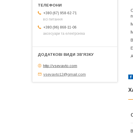
О
+380 (67) 958-62-71
п
всі питання
М
+380 (96) 868-11-06
М
аксесуари та електроніка
В
E
A
http://vsevavto.com
vsevavto12@gmail.com
Х
В