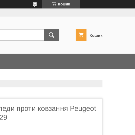
Кошик
Кошик
педи проти ковзання Peugeot
129