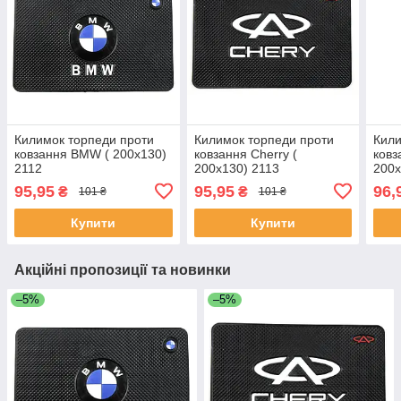
Килимок торпеди проти
Килимок торпеди проти
Кили
ковзання BMW ( 200x130)
ковзання Cherry (
ковз
2112
200x130) 2113
200x
95,95
95,95
96,
₴
₴
101 ₴
101 ₴
Купити
Купити
Акційні пропозиції та новинки
–5%
–5%