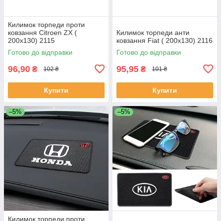
Килимок торпеди проти
ковзання Citroen ZX (
Килимок торпеди анти
200x130) 2115
ковзання Fiat ( 200x130) 2116
Готово до відправки
Готово до відправки
96,90
95,95
₴
₴
102 ₴
101 ₴
Купити
Купити
–5%
–5%
Килимок торпеди проти