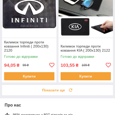
Килимок торпеди проти
ковзання Infiniti ( 200x130)
Килимок торпеди проти
2120
ковзання KIA ( 200x130) 2122
Готово до відправки
Готово до відправки
94,05
103,55
₴
₴
99 ₴
109 ₴
Купити
Купити
Показати ще
Про нас
96% позитивних з 807 відгуків за рік