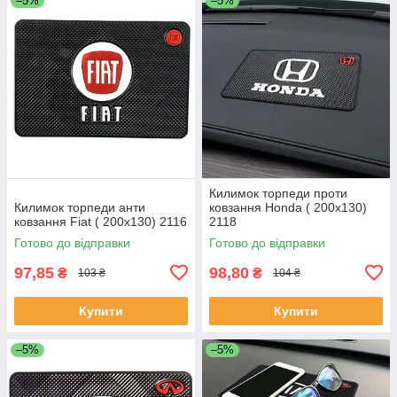
–5%
–5%
Килимок торпеди проти
Килимок торпеди анти
ковзання Honda ( 200x130)
ковзання Fiat ( 200x130) 2116
2118
Готово до відправки
Готово до відправки
97,85
98,80
₴
₴
103 ₴
104 ₴
Купити
Купити
–5%
–5%