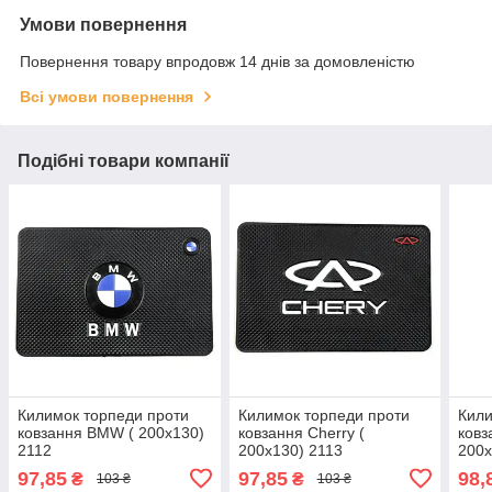
Умови повернення
Повернення товару впродовж 14 днів за домовленістю
Всі умови повернення
Подібні товари компанії
Килимок торпеди проти
Килимок торпеди проти
Кили
ковзання BMW ( 200x130)
ковзання Cherry (
ковз
2112
200x130) 2113
200x
97,85
97,85
98,
₴
₴
103 ₴
103 ₴