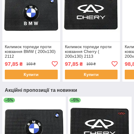
Килимок торпеди проти
Килимок торпеди проти
Кили
ковзання BMW ( 200x130)
ковзання Cherry (
ковз
2112
200x130) 2113
200x
97,85
97,85
98,
₴
₴
103 ₴
103 ₴
Купити
Купити
Акційні пропозиції та новинки
–5%
–5%