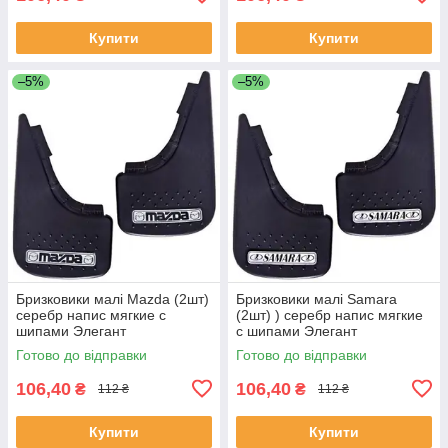
Купити
Купити
–5%
–5%
Бризковики малі Mazda (2шт)
Бризковики малі Samara
серебр напис мягкие с
(2шт) ) серебр напис мягкие
шипами Элегант
с шипами Элегант
Готово до відправки
Готово до відправки
106,40
106,40
₴
₴
112 ₴
112 ₴
Купити
Купити