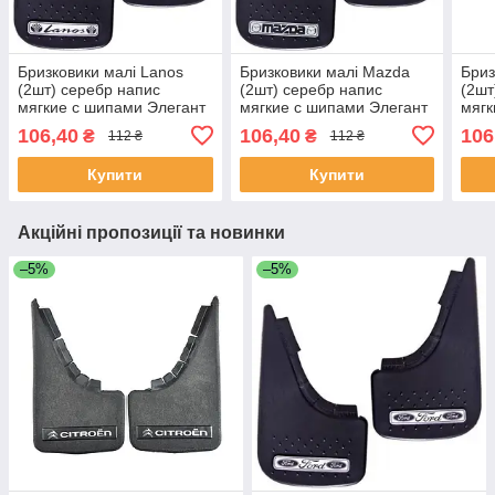
Бризковики малі Lanos
Бризковики малі Mazda
Бриз
(2шт) серебр напис
(2шт) серебр напис
(2шт
мягкие с шипами Элегант
мягкие с шипами Элегант
мягк
106,40
106,40
106
₴
₴
112 ₴
112 ₴
Купити
Купити
Акційні пропозиції та новинки
–5%
–5%