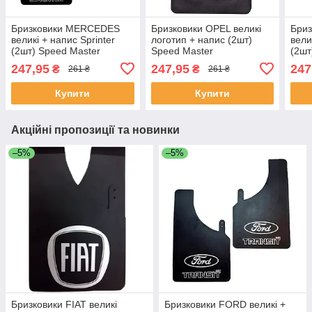
Бризковики MERCEDES
Бризковики OPEL великі
Бри
великі + напис Sprinter
логотип + напис (2шт)
вели
(2шт) Speed Master
Speed Master
(2шт
247,95
247,95
247
₴
₴
261 ₴
261 ₴
Купити
Купити
Акційні пропозиції та новинки
–5%
–5%
Бризковики FIAT великі
Бризковики FORD великі +