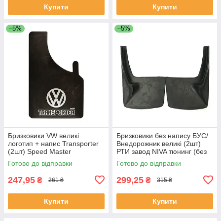
Купити
Купити
–5%
–5%
Бризковики VW великі
Бризковики без напису БУС/
логотип + напис Transporter
Внедорожник великі (2шт)
(2шт) Speed Master
РТИ завод NIVA тюнинг (без
упаковки)
Готово до відправки
Готово до відправки
247,95
299,25
₴
₴
261 ₴
315 ₴
Купити
Купити