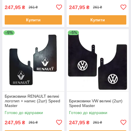
247,95
247,95
₴
₴
261 ₴
261 ₴
Купити
Купити
–5%
–5%
Бризковики RENAULT великі
логотип + напис (2шт) Speed
Бризковики VW великі (2шт)
Master
Speed Master
Готово до відправки
Готово до відправки
247,95
247,95
₴
₴
261 ₴
261 ₴