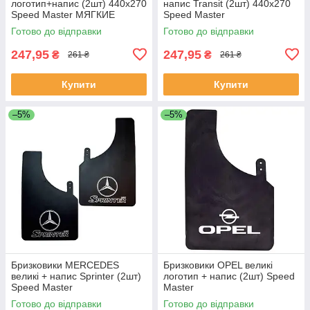
логотип+напис (2шт) 440x270
напис Transit (2шт) 440x270
Speed Master МЯГКИЕ
Speed Master
Готово до відправки
Готово до відправки
247,95
247,95
₴
₴
261 ₴
261 ₴
Купити
Купити
–5%
–5%
Бризковики MERCEDES
Бризковики OPEL великі
великі + напис Sprinter (2шт)
логотип + напис (2шт) Speed
Speed Master
Master
Готово до відправки
Готово до відправки