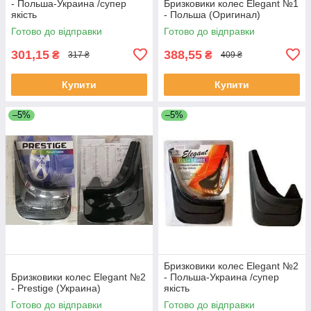
- Польша-Украина /супер
Бризковики колес Elegant №1
якість
- Польша (Оригинал)
Готово до відправки
Готово до відправки
301,15
388,55
₴
₴
317 ₴
409 ₴
Купити
Купити
–5%
–5%
Бризковики колес Elegant №2
Бризковики колес Elegant №2
- Польша-Украина /супер
- Prestige (Украина)
якість
Готово до відправки
Готово до відправки