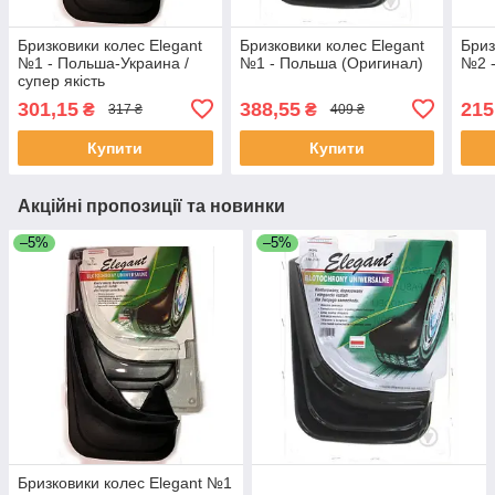
Бризковики колес Elegant
Бризковики колес Elegant
Бриз
№1 - Польша-Украина /
№1 - Польша (Оригинал)
№2 -
супер якість
301,15
388,55
215
₴
₴
317 ₴
409 ₴
Купити
Купити
Акційні пропозиції та новинки
–5%
–5%
Бризковики колес Elegant №1