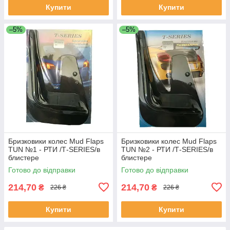
Купити
Купити
–5%
–5%
Бризковики колес Mud Flaps
Бризковики колес Mud Flaps
TUN №1 - РТИ /Т-SERIES/в
TUN №2 - РТИ /Т-SERIES/в
блистере
блистере
Готово до відправки
Готово до відправки
214,70
214,70
₴
₴
226 ₴
226 ₴
Купити
Купити