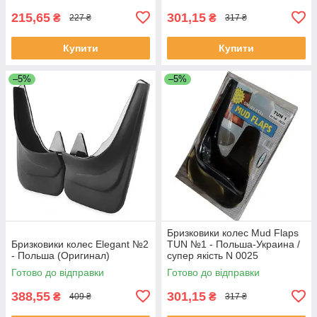
215,65
301,15
₴
₴
227 ₴
317 ₴
Купити
Купити
–5%
–5%
Бризковики колес Mud Flaps
Бризковики колес Elegant №2
TUN №1 - Польша-Украина /
- Польша (Оригинал)
супер якість N 0025
Готово до відправки
Готово до відправки
388,55
301,15
₴
₴
409 ₴
317 ₴