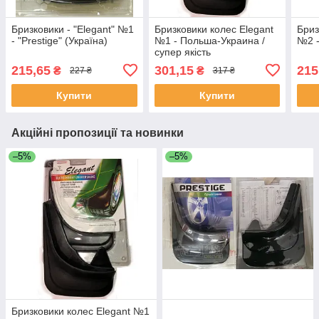
Бризковики - "Elegant" №1
Бризковики колес Elegant
Бриз
- "Prestige" (Україна)
№1 - Польша-Украина /
№2 -
супер якість
215,65
301,15
215
₴
₴
227 ₴
317 ₴
Купити
Купити
Акційні пропозиції та новинки
–5%
–5%
Бризковики колес Elegant №1