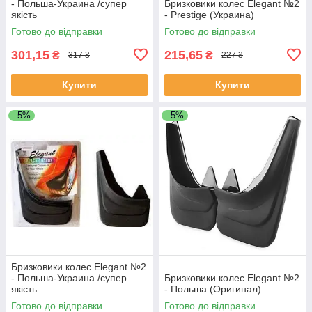
- Польша-Украина /супер
Бризковики колес Elegant №2
якість
- Prestige (Украина)
Готово до відправки
Готово до відправки
301,15
215,65
₴
₴
317 ₴
227 ₴
Купити
Купити
–5%
–5%
Бризковики колес Elegant №2
- Польша-Украина /супер
Бризковики колес Elegant №2
якість
- Польша (Оригинал)
Готово до відправки
Готово до відправки