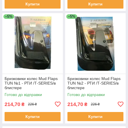
Купити
Купити
–5%
–5%
Бризковики колес Mud Flaps
Бризковики колес Mud Flaps
TUN №1 - РТИ /Т-SERIES/в
TUN №2 - РТИ /Т-SERIES/в
блистере
блистере
Готово до відправки
Готово до відправки
214,70
214,70
₴
₴
226 ₴
226 ₴
Купити
Купити