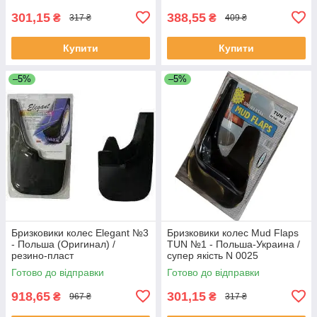
301,15
388,55
₴
₴
317 ₴
409 ₴
Купити
Купити
–5%
–5%
Бризковики колес Elegant №3
Бризковики колес Mud Flaps
- Польша (Оригинал) /
TUN №1 - Польша-Украина /
резино-пласт
супер якість N 0025
Готово до відправки
Готово до відправки
918,65
301,15
₴
₴
967 ₴
317 ₴