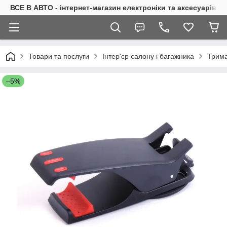
ВСЕ В АВТО - інтернет-магазин електроніки та аксесуарів в 
Товари та послуги
Інтер'єр салону і багажника
Трима
–5%