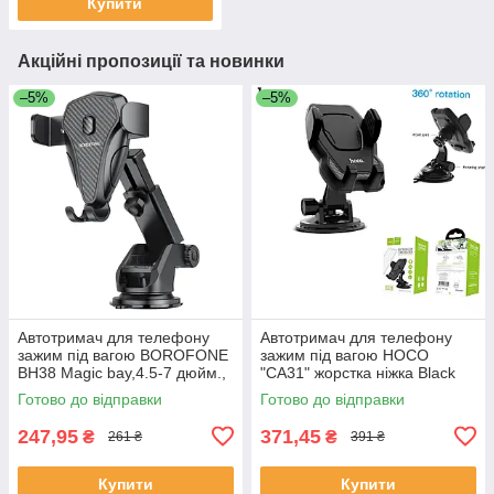
Купити
Акційні пропозиції та новинки
–5%
–5%
Автотримач для телефону
Автотримач для телефону
зажим під вагою BOROFONE
зажим під вагою HOCO
BH38 Magic bay,4.5-7 дюйм.,
"CA31" жорстка ніжка Black
мереживокопичний Black
Готово до відправки
Готово до відправки
247,95
371,45
₴
₴
261 ₴
391 ₴
Купити
Купити