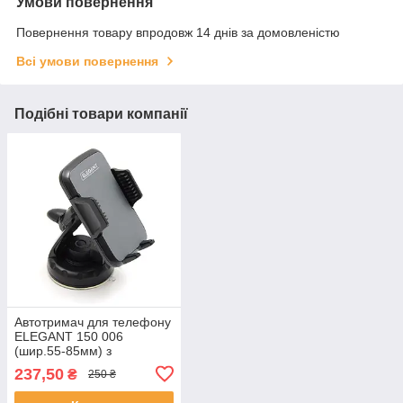
Умови повернення
Повернення товару впродовж 14 днів за домовленістю
Всі умови повернення
Подібні товари компанії
Автотримач для телефону
ELEGANT 150 006
(шир.55-85мм) з
присошкою (360 градусів)
237,50
₴
250 ₴
(50шт/ шал)