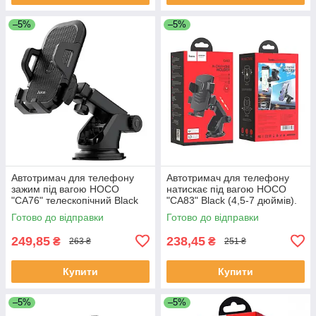
–5%
–5%
Автотримач для телефону
Автотримач для телефону
зажим під вагою HOCO
натискає під вагою HOCO
"CA76" телескопічний Black
"CA83" Black (4,5-7 дюймів).
Готово до відправки
Готово до відправки
249,85
238,45
₴
₴
263 ₴
251 ₴
Купити
Купити
–5%
–5%