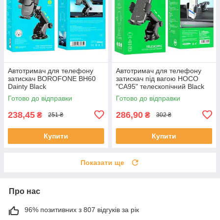
Автотримач для телефону
Автотримач для телефону
затискач BOROFONE BH60
затискач під вагою HOCO
Dainty Black
"CA95" телескопічний Black
Готово до відправки
Готово до відправки
238,45
286,90
₴
₴
251 ₴
302 ₴
Купити
Купити
Показати ще
Про нас
96% позитивних з 807 відгуків за рік