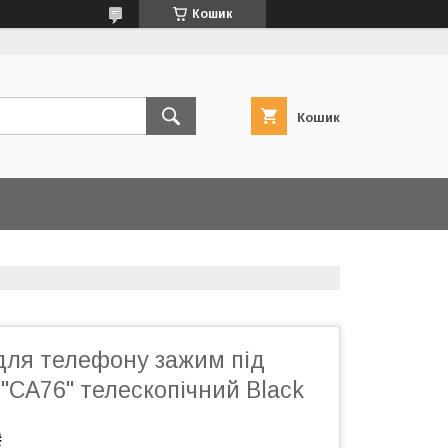
Кошик
Кошик
для телефону зажим під
"CA76" телескопічний Black
₴