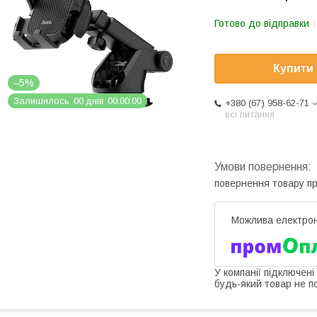
Готово до відправки
Купити
–5%
Залишилось
0
0
днів
0
0
0
0
0
0
+380 (67) 958-62-71
всі питання
повернення товару п
У компанії підключені
будь-який товар не п