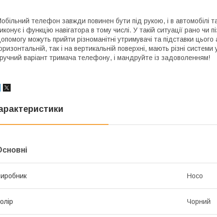
обільний телефон завжди повинен бути під рукою, і в автомобілі т
иконує і функцію навігатора в тому числі. У такій ситуації рано чи 
опомогу можуть прийти різноманітні утримувачі та підставки цього
оризонтальній, так і на вертикальній поверхні, мають різні системи
ручний варіант тримача телефону, і мандруйте із задоволенням!
арактеристики
Основні
иробник
Hoco
олір
Чорний