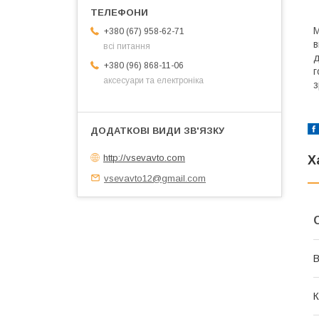
М
+380 (67) 958-62-71
в
всі питання
д
+380 (96) 868-11-06
г
аксесуари та електроніка
з
http://vsevavto.com
Х
vsevavto12@gmail.com
В
К