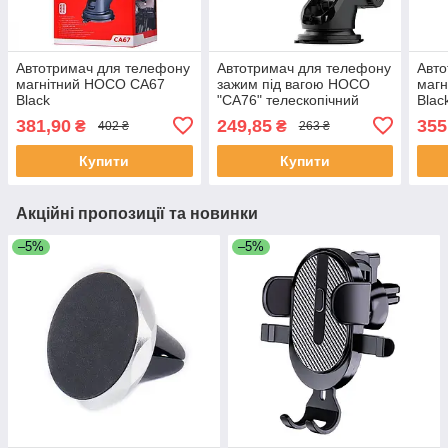
Автотримач для телефону
Автотримач для телефону
Авто
магнітний HOCO CA67
зажим під вагою HOCO
маг
Black
"CA76" телескопічний
Blac
Black
381,90
249,85
355
₴
₴
402 ₴
263 ₴
Купити
Купити
Акційні пропозиції та новинки
–5%
–5%