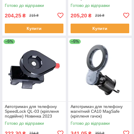
Готово до відправки
Готово до відправки
204,25
205,20
₴
₴
215 ₴
216 ₴
Купити
Купити
–5%
–5%
Автотримач для телефону
Автотримач для телефону
SpeedLock QL-03 (кріпленя
магнітний CA10 MagSafe
подвійне) Новинка 2023
(кріпленя гачок)
Готово до відправки
Готово до відправки
222,30
341,05
₴
₴
234 ₴
359 ₴