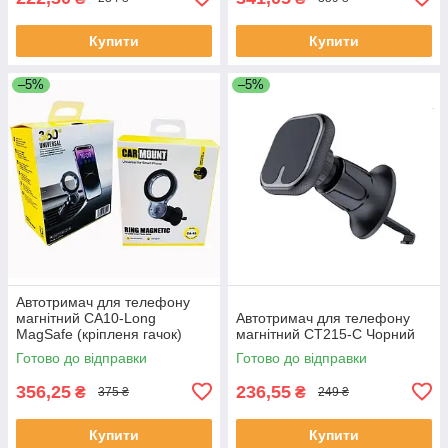
Купити
Купити
–5%
–5%
Автотримач для телефону
магнітний CA10-Long
Автотримач для телефону
MagSafe (кріпленя гачок)
магнітний CT215-C Чорний
Готово до відправки
Готово до відправки
356,25
236,55
₴
₴
375 ₴
249 ₴
Купити
Купити