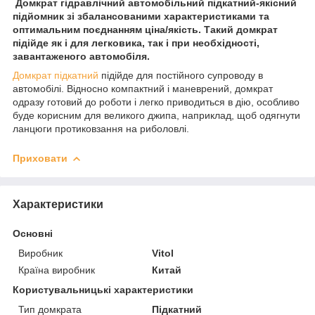
Домкрат гідравлічний автомобільний підкатний-якісний
підйомник зі збалансованими характеристиками та
оптимальним поєднанням ціна/якість. Такий домкрат
підійде як і для легковика, так і при необхідності,
завантаженого автомобіля.
Домкрат підкатний
підійде для постійного супроводу в
автомобілі. Відносно компактний і маневрений, домкрат
одразу готовий до роботи і легко приводиться в дію, особливо
буде корисним для великого джипа, наприклад, щоб одягнути
ланцюги протиковзання на риболовлі.
Приховати
Характеристики
Основні
Виробник
Vitol
Країна виробник
Китай
Користувальницькі характеристики
Тип домкрата
Підкатний