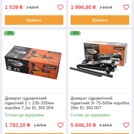
1 539
1 996,90
₴
₴
1 620 ₴
2 102 ₴
Купити
Купити
–5%
–5%
Домкрат гідравлічний
Домкрат гідравлічний
підкатний 2 т, 135-335мм
підкатний 3т 75-500м коробка
коробка 7,2кг EL 350 004
28кг EL 350 007
Готово до відправки
Готово до відправки
1 782,20
5 846,30
₴
₴
1 876 ₴
6 154 ₴