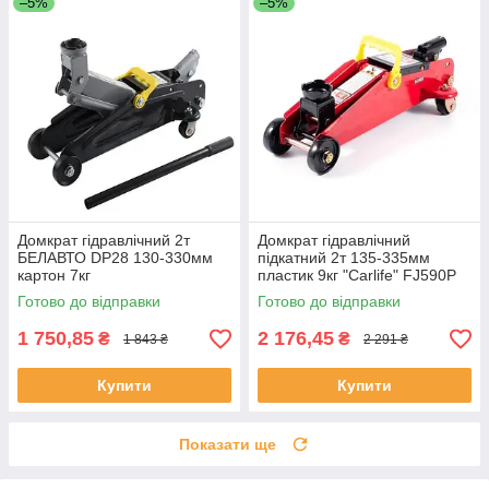
–5%
–5%
Домкрат гідравлічний 2т
Домкрат гідравлічний
БЕЛАВТО DP28 130-330мм
підкатний 2т 135-335мм
картон 7кг
пластик 9кг "Carlife" FJ590P
Готово до відправки
Готово до відправки
1 750,85
2 176,45
₴
₴
1 843 ₴
2 291 ₴
Купити
Купити
Показати ще