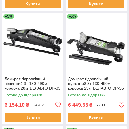
Купити
Купити
–5%
–5%
Домкрат гідравлічний
Домкрат гідравлічний
підкатний 3т 130-490м
підкатний 3т 130-490м
коробка 28кг БЕЛАВТО DP-33
коробка 29кг БЕЛАВТО DP-35
(з педаллю)
Готово до відправки
Готово до відправки
6 154,10
6 449,55
₴
₴
6 478 ₴
6 789 ₴
Купити
Купити