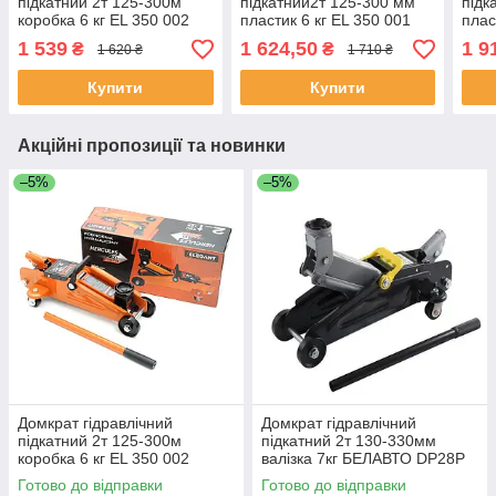
підкатний 2т 125-300м
підкатний2т 125-300 мм
підк
коробка 6 кг EL 350 002
пластик 6 кг EL 350 001
плас
1 539
1 624,50
1 9
₴
₴
1 620 ₴
1 710 ₴
Купити
Купити
Акційні пропозиції та новинки
–5%
–5%
Домкрат гідравлічний
Домкрат гідравлічний
підкатний 2т 125-300м
підкатний 2т 130-330мм
коробка 6 кг EL 350 002
валізка 7кг БЕЛАВТО DP28P
Готово до відправки
Готово до відправки