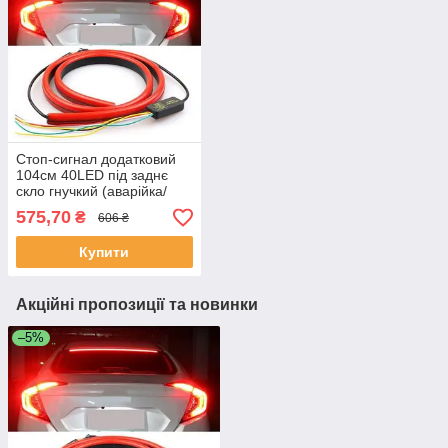
Стоп-сигнал додатковий
104см 40LED під заднє
скло гнучкий (аварійка/
тікає поворот/стробоскоп)
575,70
₴
606 ₴
Купити
Акційні пропозиції та новинки
–5%