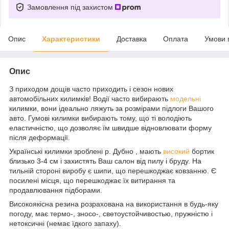
Замовлення під захистом
Опис
Характеристики
Доставка
Оплата
Умови 
Опис
З приходом дощів часто приходить і сезон нових
автомобільних килимків! Водії часто вибирають
модельні
килимки, вони ідеально ляжуть за розмірами підлоги Вашого
авто. Гумові килимки вибирають тому, що ті володіють
еластичністю, що дозволяє їм швидше відновлювати форму
після деформації.
Українські килимки зроблені р. Дубно , мають
високий
бортик
близько 3-4 см і захистять Ваш салон від пилу і бруду. На
тильній стороні виробу є шипи, що перешкоджає ковзанню. Є
посилені місця, що перешкоджає їх витирання та
продавлювання підборами.
Високоякісна резина розрахована на використання в будь-яку
погоду, має термо-, зносо-, светоустойчивостью, пружністю і
нетоксичні (немає їдкого запаху).