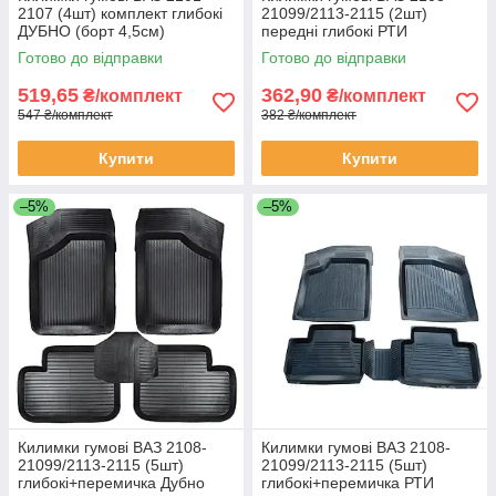
2107 (4шт) комплект глибокі
21099/2113-2115 (2шт)
ДУБНО (борт 4,5см)
передні глибокі РТИ
Готово до відправки
Готово до відправки
519,65
362,90
₴/комплект
₴/комплект
547 ₴/комплект
382 ₴/комплект
Купити
Купити
–5%
–5%
Килимки гумові ВАЗ 2108-
Килимки гумові ВАЗ 2108-
21099/2113-2115 (5шт)
21099/2113-2115 (5шт)
глибокі+перемичка Дубно
глибокі+перемичка РТИ