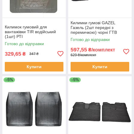
Килимки гумові GAZEL
Килимок гумовий для
Газель (2шт передні з
вантажівки TIR водійський
перемичкою) чорні ГТВ
(1шт) РТІ
Готово до відправки
Готово до відправки
597,55
₴/комплект
329,65
₴
347 ₴
629 ₴/комплект
Купити
Купити
–5%
–5%