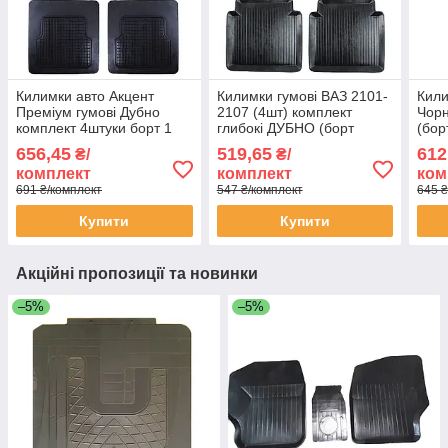
Килимки авто Акцент
Килимки гумові ВАЗ 2101-
Кили
Преміум гумові Дубно
2107 (4шт) комплект
Чорн
комплект 4штуки борт 1
глибокі ДУБНО (борт
(бор
см
4,5см)
кри
656,45
519,65
612
₴/
₴/
комплект
комплект
ком
691 ₴/комплект
547 ₴/комплект
645 ₴
Купити
Купити
Акційні пропозиції та новинки
–5%
–5%