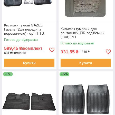
Килимки гумові GAZEL
Килимок гумовий для
Газель (2шт передні з
вантажівки TIR водійський
перемичкою) чорні ГТВ
(1шт) РТІ
Готово до відправки
Готово до відправки
599,45
₴/комплект
331,55
₴
349 ₴
631 ₴/комплект
Купити
Купити
–5%
–5%