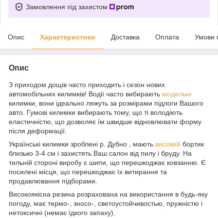
Замовлення під захистом
Опис
Характеристики
Доставка
Оплата
Умови 
Опис
З приходом дощів часто приходить і сезон нових
автомобільних килимків! Водії часто вибирають
модельні
килимки, вони ідеально ляжуть за розмірами підлоги Вашого
авто. Гумові килимки вибирають тому, що ті володіють
еластичністю, що дозволяє їм швидше відновлювати форму
після деформації.
Українські килимки зроблені р. Дубно , мають
високий
бортик
близько 3-4 см і захистять Ваш салон від пилу і бруду. На
тильній стороні виробу є шипи, що перешкоджає ковзанню. Є
посилені місця, що перешкоджає їх витирання та
продавлювання підборами.
Високоякісна резина розрахована на використання в будь-яку
погоду, має термо-, зносо-, светоустойчивостью, пружністю і
нетоксичні (немає їдкого запаху).