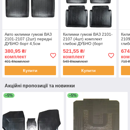
Авто килимки гумові ВАЗ
Килимки гумові ВАЗ 2101-
Кили
2101-2107 (2шт) передні
2107 (4шт) комплект
2109
ДУБНО борт 4,5см
глибокі ДУБНО (борт
глиб
4,5см)
380,95
521,55
674
₴/
₴/
комплект
комплект
ком
401 ₴/комплект
549 ₴/комплект
710 ₴
Купити
Купити
Акційні пропозиції та новинки
–5%
–5%