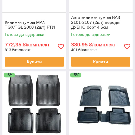
Авто килимки гумові ВАЗ
Килимки гумові MAN
2101-2107 (2шт) передні
TGX/TGL 2000 (2шт) РТИ
ДУБНО борт 4,5см
Готово до відправки
Готово до відправки
772,35
380,95
₴/комплект
₴/комплект
813 ₴/комплект
401 ₴/комплект
Купити
Купити
–5%
–5%