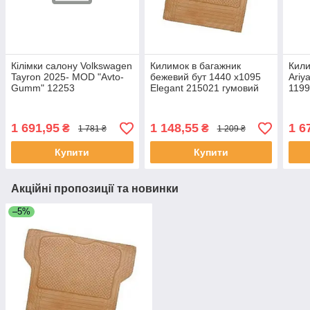
Кілімки салону Volkswagen
Килимок в багажник
Кили
Tayron 2025- MOD "Avto-
бежевий бут 1440 х1095
Ariy
Gumm" 12253
Elegant 215021 гумовий
119
1 691,95
1 148,55
1 6
₴
₴
1 781 ₴
1 209 ₴
Купити
Купити
Акційні пропозиції та новинки
–5%