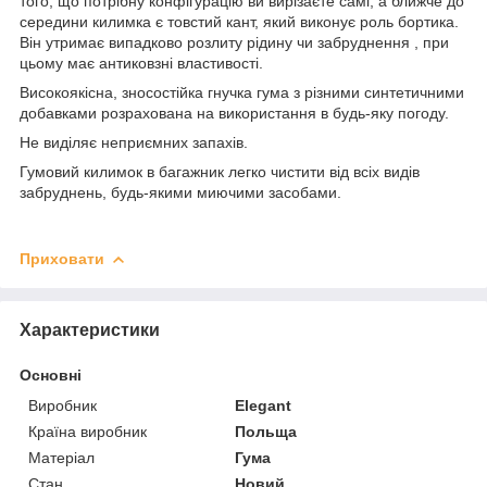
того, що потрібну конфігурацію ви вирізаєте самі, а ближче до
середини килимка є товстий кант, який виконує роль бортика.
Він утримає випадково розлиту рідину чи забруднення , при
цьому має антиковзні властивості.
Високоякісна, зносостійка гнучка гума з різними синтетичними
добавками розрахована на використання в будь-яку погоду.
Не виділяє неприємних запахів.
Гумовий килимок в багажник легко чистити від всіх видів
забруднень, будь-якими миючими засобами.
Приховати
Характеристики
Основні
Виробник
Elegant
Країна виробник
Польща
Матеріал
Гума
Стан
Новий