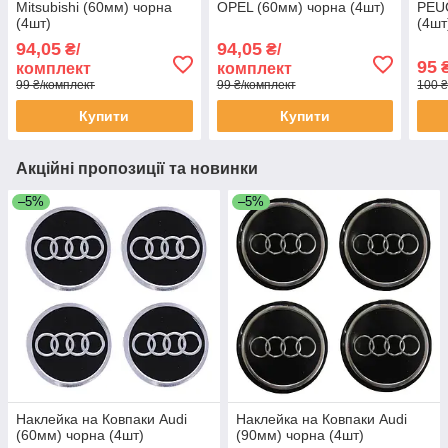
Mitsubishi (60мм) чорна
OPEL (60мм) чорна (4шт)
PEU
(4шт)
(4шт
94,05
94,05
₴/
₴/
95
₴
комплект
комплект
99 ₴/комплект
99 ₴/комплект
100 ₴
Купити
Купити
Акційні пропозиції та новинки
–5%
–5%
Наклейка на Ковпаки Audi
Наклейка на Ковпаки Audi
(60мм) чорна (4шт)
(90мм) чорна (4шт)