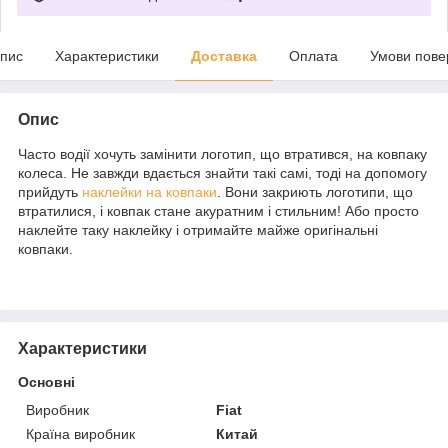
пис
Характеристики
Доставка
Оплата
Умови пове
Опис
Часто водії хочуть замінити логотип, що втратився, на ковпаку
колеса. Не завжди вдається знайти такі самі, тоді на допомогу
прийдуть
наклейки на ковпаки
. Вони закриють логотипи, що
втратилися, і ковпак стане акуратним і стильним! Або просто
наклейте таку наклейку і отримайте майже оригінальні
ковпаки.
Характеристики
Основні
Виробник
Fiat
Країна виробник
Китай