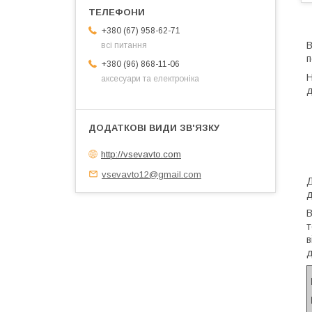
+380 (67) 958-62-71
В
всі питання
п
+380 (96) 868-11-06
Н
аксесуари та електроніка
д
http://vsevavto.com
vsevavto12@gmail.com
Д
д
В
т
в
д