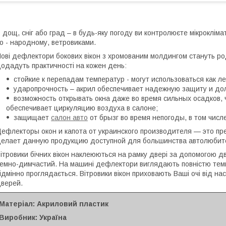
 дощ, сніг або град – в будь-яку погоду ви контролюєте мікрокліма
о - народному, ветровиками.
ові дефлектори бокових вікон з хромованим молдингом стануть ро
одадуть практичності на кожен день:
стойкие к перепадам температур - могут использоваться как ле
ударопрочность – акрил обеспечивает надежную защиту и дол
возможность открывать окна даже во время сильных осадков, 
обеспечивает циркуляцию воздуха в салоне;
защищает
салон авто
от брызг во время непогоды, в том чис
ефлекторы окон и капота от украинского производителя — это пр
елает данную продукцию доступной для большинства автолюбит
ітровики бічних вікон наклеюються на рамку двері за допомогою д
емно-димчастий. На машині дефлектори виглядають повністю темн
ідмінно проглядається. Вітровики вікон приховають Ваші очі від на
верей.
Матеріал: Акриловий пластик
Виробник: Україна