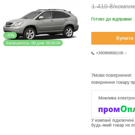
1 419 ₴/компл
Готово до відправки
–5%
Купити
Залишилось
0
0
днів
0
0
0
0
0
0
+380968681106
повернення товару п
У компанії підключені
будь-який товар не п