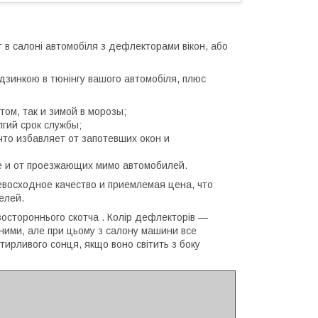
т в салоні автомобіля з дефлекторами вікон, або
дзинкою в тюнінгу вашого автомобіля, плюс
том, так и зимой в морозы;
гий срок службы;
что избавляет от запотевших окон и
ле и от проезжающих мимо автомобилей.
евосходное качество и приемлемая цена, что
елей.
востороннього скотча . Колір дефлекторів —
ими, але при цьому з салону машини все
стирливого сонця, якщо воно світить з боку