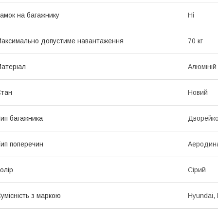
амок на багажнику
Ні
аксимально допустиме навантаження
70 кг
атеріал
Алюміній
Стан
Новий
ип багажника
Дворейк
ип поперечин
Аеродина
олір
Сірий
умісність з маркою
Hyundai, 