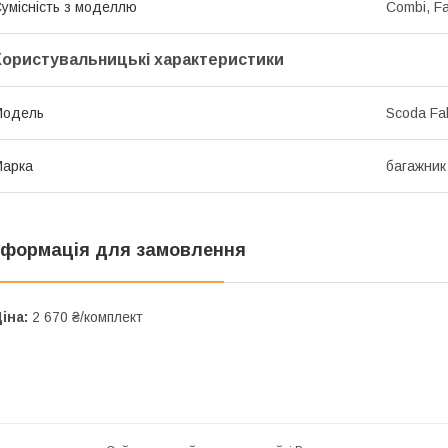
умісність з моделлю
Combi, F
Користувальницькі характеристики
Мoдель
Scoda Fa
Марка
багажник
нформація для замовлення
іна:
2 670 ₴/комплект