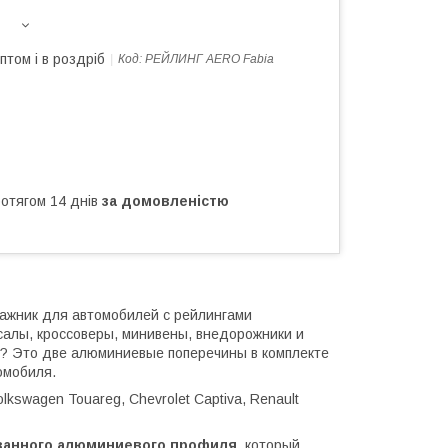
птом і в роздріб
Код:
РЕЙЛИНГ АERO Fabia
ротягом 14 днів
за домовленістю
ажник для автомобилей с рейлингами
рсалы, кроссоверы, минивены, внедорожники и
т? Это две алюминиевые поперечины в комплекте
омобиля.
lkswagen Touareg, Chevrolet Captiva, Renault
ованного алюминиевого профиля
, который