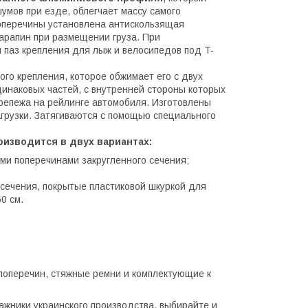
умов при езде, облегчает массу самого
поперечины установлена антискользящая
арапин при размещении груза. При
 паз крепления для лыж и велосипедов под T-
го крепления, которое обжимает его с двух
динаковых частей, с внутренней стороны которых
репежа на рейлинге автомобиля. Изготовлены
агрузки. Затягиваются с помощью специального
оизводится в двух вариантах:
ми поперечинами закругленного сечения;
 сечения, покрытые пластиковой шкуркой для
0 см.
поперечин, стяжные ремни и комплектующие к
ажники украинского производства, выбирайте и