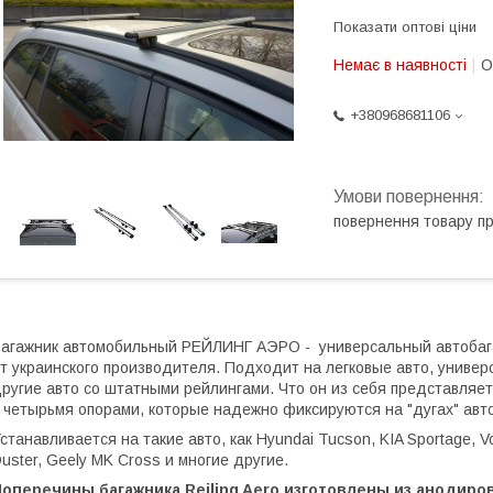
Показати оптові ціни
Немає в наявності
О
+380968681106
повернення товару п
агажник автомобильный РЕЙЛИНГ АЭРО - универсальный автобаг
от
украинского производителя
. Подходит на легковые авто, униве
ругие авто со штатными рейлингами. Что он из себя представляе
 четырьмя опорами, которые надежно фиксируются на "дугах" авт
станавливается на такие авто, как Hyundai Tucson, KIA Sportage, Vo
uster, Geely MK Cross и многие другие.
Поперечины багажника Reiling Aero изготовлены из анодир