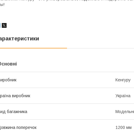
ы!
арактеристики
Основні
иробник
Кенгуру
раїна виробник
Україна
ид багажника
Модельн
овжина поперечок
1200 мм