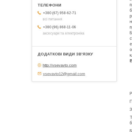
п
б
+380 (67) 958-62-71
р
всі питання
н
+380 (96) 868-11-06
Б
аксесуари та електроніка
с
е
о
к
http://vsevavto.com
vsevavto12@gmail.com
Р
П
З
Т
б
Б