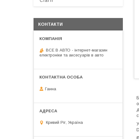
Статті
КОНТАКТИ
ВСЕ В АВТО - інтернет-магазин
електроніки та аксесуарів в авто
Ганна
Б
д
с
Кривий Ріг, Україна
У
D