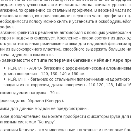
ридает ему улучшенные эстетические качества, снижает уровень ш
агажника по сравнению со стальным профилем. В верхней части 
езиновая полоса, которая защищает верхнюю часть профиля от ц
еобходимости полосу можно снять и установить в освободившейся
профиль.
агажник крепится к рейлингам автомобиля с помощью универсально
торон и надежно фиксирует. Крепление - опора состоит из двух о
сть уплотнительные резиновые вставки для надежной фиксации к
ни из высокопрочного пластика, способного выдержать большие н
люча, идущего в комплекте.
В зависимости от типа поперечин багажник Рейлинг Аеро пр
РЕЙЛИНГ- АЭРО
- багажник с аэродинамическими алюминиевы
длина поперечин - 120, 130, 140 и 160 см.
РЕЙЛИНГ
- багажник со стальными поперечинами квадратного
защиты их от коррозии; длина поперечин - 110,120, 128, 140 и 16
екомендуемая нагрузка - 70 кг.
роизводство- Украина (Кенгуру).
амки для данной модели не предусмотрены.
акже дополнительно вы можете приобрести фиксаторы груза для 
агажным системам "Кенгуру".
агажники Кенгуру - это универсальные, надежные и недорогие баг