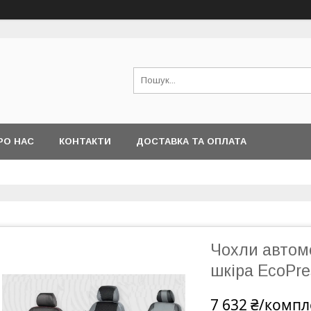
РО НАС
КОНТАКТИ
ДОСТАВКА ТА ОПЛАТА
Чохли автомо
шкіра EcoPres
7 632 ₴/компл