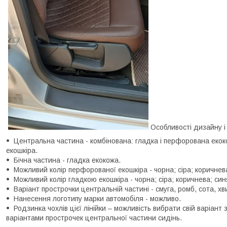
Особливості дизайну і к
Центральна частина - комбінована: гладка і перфорована екок
екошкіра.
Бічна частина - гладка екокожа.
Можливий колір перфорованої екошкіра - чорна; сіра; коричнев
Можливий колір гладкою екошкіра - чорна; сіра; коричнева; си
Варіант прострочки центральній частині - смуга, ромб, сота, хв
Нанесення логотипу марки автомобіля - можливо.
Родзинка чохлів цієї лінійки – можливість вибрати свій варіант з
варіантами прострочек центральної частини сидінь.