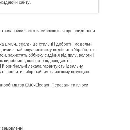
окидаючи сайту.
 автовласники часто замислюються про придбання
ка EMC-Elegant - це стильні і добротні
модельні
ними з найпопулярніших у водіїв як в Україні, так
он, захистять оббивку сидіння від пилу, вологи і
их виробників, повністю відповідають
і й оригінальні лекала гарантують ідеальну
ожуть зробити вибір найвимогливішому покупцеві.
.
і виробництва EMC-Elegant. Переваги та плюси
 замовленні.