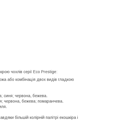
рою чохлів серії Eco Prestige:
ожа або комбінація двох видів гладкою
а; синя; червона, бежева.
ня; червона, бежева; помаранчева.
иля.
авдяки більшій колірній палітрі екошкіра і