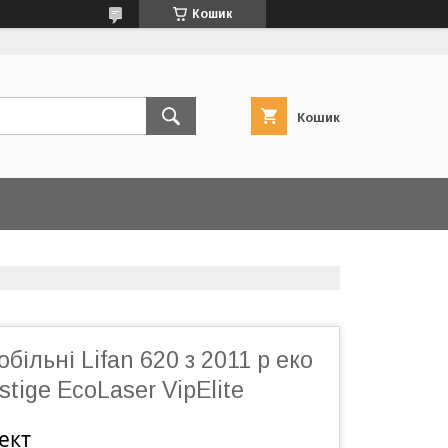
Кошик
Кошик
більні Lifan 620 з 2011 р еко
tige EcoLaser VipElite
ект