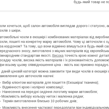
будь-який товар не п
оли хочеться, щоб салон автомобіля виглядав дорого і статусно,
охлів з шкіри.
втомобільні чохли в екошкірі і комбінованих матеріалах від виробни
охли, пошиті на конкретну марку автомобіля. Чому ці авточохли є од
 за кордоном? Та тому, що вони відмінно впишуться в будь-який сал
ередчасного зносу, виготовлені з міцних матеріалів від європейськ
іжнародним стандартам якості.
Висока
точність крою кожної детал
осадку чохлів, висока якість матеріалів і їх різноманітність допом
ри всьому цьому співвідношення ціна - якість вас приємно порадує
 даній ціновій категорії можна замовити три види чохлів в екошкір
амовлення цих авточохлів наочні:
 Вибір клієнтом матеріалів для пошиття (Екошкіра/ тканина);
 Відмінності крою і колірної композиції;
 Нанесення на передні сидіння логотипу марки автомобіля;
Можливість вибору кольору ниток і малюнка рядки;
 Термін виготовлення близько 10 робочих днів;
 Можливість внесення часткової передоплати при індивідуальному