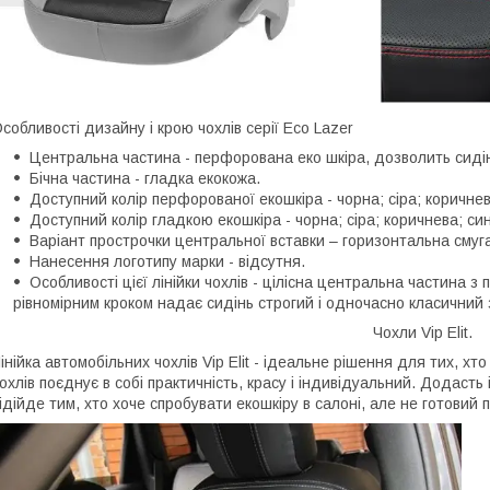
собливості дизайну і крою чохлів серії Eco Lazer
Центральна частина - перфорована еко шкіра, дозволить сиді
Бічна частина - гладка екокожа.
Доступний колір перфорованої екошкіра - чорна; сіра; коричнев
Доступний колір гладкою екошкіра - чорна; сіра; коричнева; си
Варіант прострочки центральної вставки – горизонтальна смуга
Нанесення логотипу марки - відсутня.
Особливості цієї лінійки чохлів - цілісна центральна частина 
рівномірним кроком надає сидінь строгий і одночасно класичний 
Чохли Vip Elit.
інійка автомобільних чохлів Vip Elit - ідеальне рішення для тих, хт
охлів поєднує в собі практичність, красу і індивідуальний. Додасть
ідійде тим, хто хоче спробувати екошкіру в салоні, але не готовий