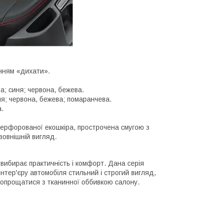
нням «дихати».
а; синя; червона, бежева.
ня; червона, бежева; помаранчева.
.
з перфорованої екошкіра, прострочена смугою з
зовнішній вигляд.
о вибирає практичність і комфорт. Дана серія
 інтер'єру автомобіля стильний і строгий вигляд,
 попрощатися з тканинної оббивкою салону.