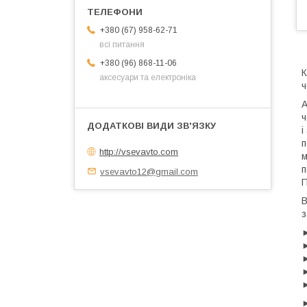
+380 (67) 958-62-71
всі питання
+380 (96) 868-11-06
К
аксесуари та електроніка
ч
А
ч
і
п
http://vsevavto.com
м
п
vsevavto12@gmail.com
П
В
з
►
►
►
►
►
►