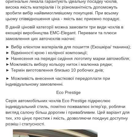
оригінальні лекала гарантують ідеальну посадку чохлів,
висока якість матеріалів і їх різноманітність допоможуть
зробити вибір найвимогливішому покупцеві. При всьому
цьому співвідношення ціна - якість вас приємно порадує.
В даній ціновій категорії можна замовити три види чохлів в
екошкірі виробництва EMC-Elegant. Переваги та плюси
замовлення цих авточохлів наочні:
► Вибір клієнтом матеріалів для пошиття (Екошкіра/ тканина);
► Відмінності крою і колірної композиції;
► Нанесення на передні сидіння логотипу марки автомобіля;
►Можливість вибору кольору ниток і малюнка рядки;
► Термін виготовлення близько 10 робочих днів;
► Можливість внесення часткової передоплати при
індивідуальному замовленні.
Eco Prestige
Серія автомобільних чохлів Eco Prestige підкреслює
індивідуальний стиль, помітно пожвавлює інтер'єр, роблячи
вигляд салону більш дорогим і привабливим. Цей варіант для
тих, хто цінує престиж і якість, дозволяючи поєднує доступну
розкіш і статусності.