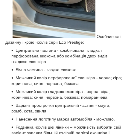
Особливості
дизайну і крою чохлів серії Eco Prestige:
Центральна частина - комбінована: гладка і
перфорована екокожа або комбінація двох видів
гладкою екошкіра.
Бічна частина - гладка екокожа.
Можливий колір перфорованої екошкіра - чорна; сіра;
коричнева; синя; червона, бежева.
Можливий колір гладкою екошкіра - чорна; сіра;
коричнева; синя; червона, бежева; помаранчева.
Варіант прострочки центральній частині - смуга,
ромб, сота, хвиля.
Нанесення логотипу марки автомобіля - можливо.
Родзинка чохлів цієї лінійки – можливість вибрати свій
варіант завдяки більшій колірній палітрі екошкіра і