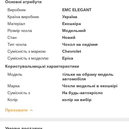
Основні атрибути
Виробник
EMC ELEGANT
Країна виробник
Україна
Матеріал
Екошкіра
Розмір чохла
Модельний
Стан
Новий
Тип чохла
Чохол на сидіння
Сумісність з маркою
Chevrolet
Сумісність з моделлю
Epica
Користувальницькі характеристики
Мoдель
тільки на обрану модель
автомобіля
Марка
Чохли модельні в екошкірі
Сумісність з
На будь-автокрісло
Колір
колір на вибір
Приховати
Умови доставки