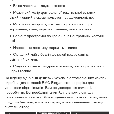
Бічна частина - гладка екокожа.
Можливий колір центральної текстильної вставки -
сірий, чорний, яскраві кольори – за домовленістю.
Можливий колір гладкою екошкіра - чорна; сіра;
коричнева; синя; червона, бежева; помаранчева.
Варіант прострочки по краю - є, в центральній частині
- ні.
Нанесення логотипу марки - можливо.
Складний крій з безлічі деталей надає сидінь
увігнутий вигляд.
Сидіння з бічною підтримкою виглядають оригінально
і привабливо.
На відміну від більш дешевих чохлів, в автомобільних чохлах
виробництва компанії EMC-Elegant вже є прорізи для
установки підголівників, Вам не доведеться самостійно
проробляти. Всі необхідні гачки йдуть в комплекті для
самостійної установки. Для моделей авто, в яких передбачені
подушки безпеки, в чохлах передбачені спеціальні шви під
системи airbag.