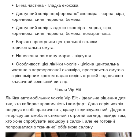
Бічна частина - гладка екокожа.
Доступний колір перфорованої екошкіра - чорна; сіра;
коричнева; синя; червона, бежева.
Доступний колір гладкою екошкіра - чорна; сіра;
коричнева; синя; червона, бежева; помаранчева.
Варіант прострочки центральної вставки –
горизонтальна смуга.
Нанесення логотипу марки - відсутня.
Особливості цієї лінійки чохлів - цілісна центральна
частина з перфорованої екошкіра, прострочена смугою
з рівномірним кроком надає сидінь строгий і одночасно
класичний зовнішній вигляд.
Чохли Vip Elit.
Лінійка автомобільних чохлів Vip Elit - ідеальне рішення для
тих, хто вибирає практичність і комфорт. Дана серія чохлів
поєднує в собі практичність, красу і індивідуальний. Додасть
інтер'єру автомобіля стильний і строгий вигляд, підійде тим,
хто хоче спробувати екошкіру в салоні, але не готовий
попрощатися з тканинної оббивкою салону.