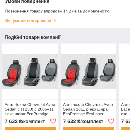
Умови повернення
Повернення товару впродовж 14 днів за домовленістю
Всі умови повернення
Подібні товари компанії
Авто Чохли Chevrolet Aveo
Авто чохли Chevrolet Aveo
Авто
Sedan с (T250) с 2006–11
Sedan 2011 р еко шкіра
Lace
г еко шкіра EcoPrestige
EcoPrestige EcoLaser
еко 
EcoLaser VipElite
VipElite
EcoL
7 632
7 632
7 6
₴/комплект
₴/комплект