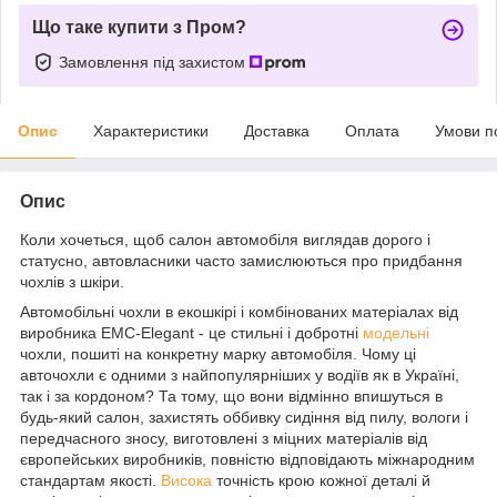
Що таке купити з Пром?
Замовлення під захистом
Опис
Характеристики
Доставка
Оплата
Умови п
Опис
Коли хочеться, щоб салон автомобіля виглядав дорого і
статусно, автовласники часто замислюються про придбання
чохлів з шкіри.
Автомобільні чохли в екошкірі і комбінованих матеріалах від
виробника EMC-Elegant - це стильні і добротні
модельні
чохли, пошиті на конкретну марку автомобіля. Чому ці
авточохли є одними з найпопулярніших у водіїв як в Україні,
так і за кордоном? Та тому, що вони відмінно впишуться в
будь-який салон, захистять оббивку сидіння від пилу, вологи і
передчасного зносу, виготовлені з міцних матеріалів від
європейських виробників, повністю відповідають міжнародним
стандартам якості.
Висока
точність крою кожної деталі й