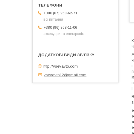
+380 (67) 958-62-71
всі питання
+380 (96) 868-11-06
аксесуари та електроніка
К
ч
А
ч
і
http://vsevavto.com
п
vsevavto12@gmail.com
м
п
П
В
з
►
►
►
►
►