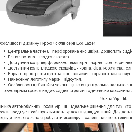
собливості дизайну і крою чохлів серії Eco Lazer
Центральна частина - перфорована еко шкіра, дозволить сиді
Бічна частина - гладка екокожа.
Доступний колір перфорованої екошкіра - чорна; сіра; коричнев
Доступний колір гладкою екошкіра - чорна; сіра; коричнева; си
Варіант прострочки центральної вставки – горизонтальна смуга
Нанесення логотипу марки - відсутня.
Особливості цієї лінійки чохлів - цілісна центральна частина 
рівномірним кроком надає сидінь строгий і одночасно класичний 
Чохли Vip Elit.
інійка автомобільних чохлів Vip Elit - ідеальне рішення для тих, хт
охлів поєднує в собі практичність, красу і індивідуальний. Додасть
ідійде тим, хто хоче спробувати екошкіру в салоні, але не готовий