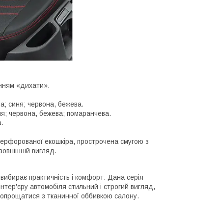
нням «дихати».
а; синя; червона, бежева.
ня; червона, бежева; помаранчева.
.
з перфорованої екошкіра, прострочена смугою з
зовнішній вигляд.
о вибирає практичність і комфорт. Дана серія
 інтер'єру автомобіля стильний і строгий вигляд,
 попрощатися з тканинної оббивкою салону.