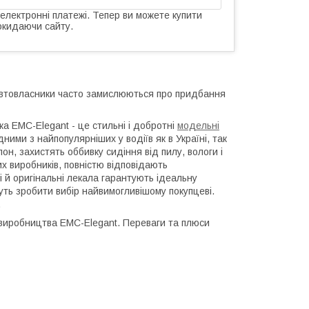
 електронні платежі. Тепер ви можете купити
окидаючи сайту.
 автовласники часто замислюються про придбання
ка EMC-Elegant - це стильні і добротні
модельні
ними з найпопулярніших у водіїв як в Україні, так
он, захистять оббивку сидіння від пилу, вологи і
их виробників, повністю відповідають
і й оригінальні лекала гарантують ідеальну
ожуть зробити вибір найвимогливішому покупцеві.
.
і виробництва EMC-Elegant. Переваги та плюси