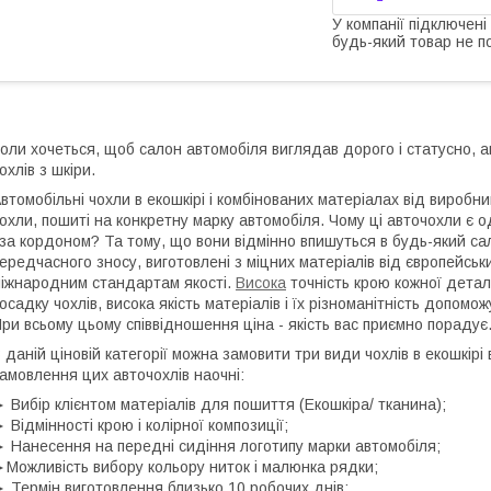
У компанії підключені
будь-який товар не п
оли хочеться, щоб салон автомобіля виглядав дорого і статусно,
охлів з шкіри.
втомобільні чохли в екошкірі і комбінованих матеріалах від виробни
охли, пошиті на конкретну марку автомобіля. Чому ці авточохли є од
 за кордоном? Та тому, що вони відмінно впишуться в будь-який сал
ередчасного зносу, виготовлені з міцних матеріалів від європейськ
іжнародним стандартам якості.
Висока
точність крою кожної детал
осадку чохлів, висока якість матеріалів і їх різноманітність допом
ри всьому цьому співвідношення ціна - якість вас приємно порадує
 даній ціновій категорії можна замовити три види чохлів в екошкір
амовлення цих авточохлів наочні:
 Вибір клієнтом матеріалів для пошиття (Екошкіра/ тканина);
 Відмінності крою і колірної композиції;
 Нанесення на передні сидіння логотипу марки автомобіля;
Можливість вибору кольору ниток і малюнка рядки;
 Термін виготовлення близько 10 робочих днів;