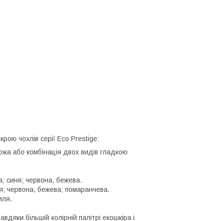
рою чохлів серії Eco Prestige:
ожа або комбінація двох видів гладкою
а; синя; червона, бежева.
ня; червона, бежева; помаранчева.
иля.
авдяки більшій колірній палітрі екошкіра і