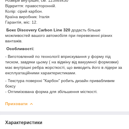
Розміри внутрішні, см: 123х69х30
Відкриття: правосторонній.
Колір: сірий карбон.
Країна виробник: Італія
Гарантія, міс: 12.
Бокс Discovery Carbon Line 320
додасть більше
можливостей вашого автомобіля при перевезенні різних
вантажів.
Особливості:
- Виготовлений по технології вприскування у форму під
тиском, завдяки цьому ( на відміну від вакуумної формовки)
має внутрішні ребра жорсткості, що виводить його в лідери за
експлуатаційними характеристиками.
- Текстура поверхні "Карбон" робить дизайн привабливим
боксу
- Оптимізована форма для збільшення місткості.
Приховати
Характеристики