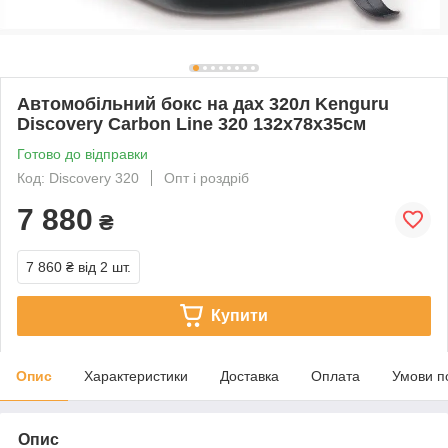
Автомобільний бокс на дах 320л Kenguru
Discovery Carbon Line 320 132х78х35см
Готово до відправки
Код: Discovery 320
Опт і роздріб
7 880
₴
7 860 ₴
від 2 шт.
Купити
Опис
Характеристики
Доставка
Оплата
Умови п
Опис