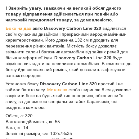
! Зверніть увагу, зважаючи на великий обсяг даного
товару відправлення здійснюється при повній або
частковій передоплаті товару, за домовленістю.
Бокс на дах
авто Discovery Carbon Line 320
виділяється
своїм сучасним дизайном і прекрасними аеродинамічними
характеристиками. Його довжина 132 см підходить для
перевезення різних вантажів. Місткість боксу дозволяє
звільнити салон і багажник автомобіля від зайвих речей для
більш комфортної їзди.
Discovery Carbon Line 320
буде
відмінно виглядати на невеликих автомобілях. В комплекті до
боксу йде спеціальний ремінь, який дозволить зафіксувати
вантаж всередині.
Установка боксу
Discovery Carbon Line 320
простий і не
займає багато часу.
Металева
скоба шириною 8 см дозволяє
закріпити бокс на будь-який тип поперечок, обхопивши їх
знизу, за допомогою спеціальних гайок-баранчиків, які
входять в комплект.
Об'єм, л: 320.
Вантажопідйомність, кг: 55.
Вага, кг: 14.
Зовнішні розміри, см: 132x78x35.