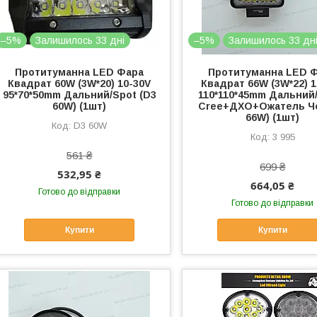
–5%
Залишилось 33 дні
–5%
Залишилось 33 дн
Протитуманна LED Фара
Протитуманна LED 
Квадрат 60W (3W*20) 10-30V
Квадрат 66W (3W*22) 1
95*70*50mm Дальний/Spot (D3
110*110*45mm Дальни
60W) (1шт)
Cree+ДХО+Ожатель Че
66W) (1шт)
D3 60W
3 995
561 ₴
699 ₴
532,95 ₴
664,05 ₴
Готово до відправки
Готово до відправки
Купити
Купити