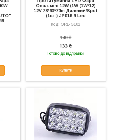
Фара
Протитуманна LED Фара
200W
Овал-міні 12W (1W (1W*12)
12V 78*63*70m Далекий/Spot
AUTO"
(1шт) JP016 9 Led
69
ORL-G102
140 ₴
133 ₴
Готово до відправки
Купити