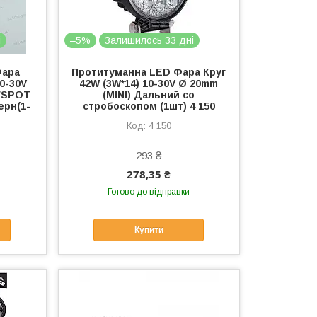
і
–5%
Залишилось 33 дні
Фара
Протитуманна LED Фара Круг
0-30V
42W (3W*14) 10-30V Ø 20mm
й/SPOT
(MINI) Дальний со
рн(1-
стробоскопом (1шт) 4 150
4 150
293 ₴
278,35 ₴
Готово до відправки
Купити