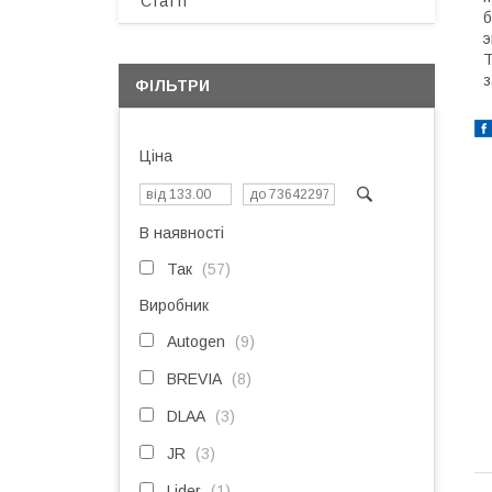
Статті
б
э
Т
з
ФІЛЬТРИ
Ціна
В наявності
Так
57
Виробник
Autogen
9
BREVIA
8
DLAA
3
JR
3
Lider
1