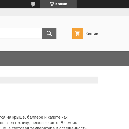
Кошик
Кошик
я на крыше, бампере и капоте как
, спецтехнику, легковые авто. В чем их
ьше, а световая температура и освещенность