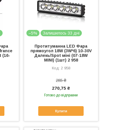
і
–5%
Залишилось 33 дні
Фара
Протитуманна LED Фара
france
прямоугол 18W (3W*6) 10-30V
 (16-
Далекь/Spot міні (07-18W
MINI) (1шт) 2 958
2 958
285 ₴
270,75 ₴
Готово до відправки
Купити