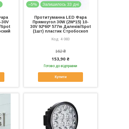
і
–5%
Залишилось 33 дні
Фара
Протитуманна LED Фара
-30V
Прямоугол 30W (2W*15) 10-
/Spot
30V 92*60* 577m Далеків/Spot
оский
(1шт) пластик Стробоскоп
4 083
162 ₴
153,90 ₴
Готово до відправки
Купити