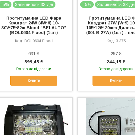
–5%
Залишилось 33 дні
–5%
Залишилось 33 дн
Протитуманна LED Фара
Протитуманна LED 
Квадрат 24W (4W*6) 10-
Квадрат 27W (W*9) 10
30V*75*82m Blood "BELAUTO"
105*126* 20mm Далекь
(BOL0604 Flood) (1шт)
(001 B 27W) (1шт) - пл
BOL0604 Flood
3 375
631 ₴
257 ₴
599,45 ₴
244,15 ₴
Готово до відправки
Готово до відправки
Купити
Купити