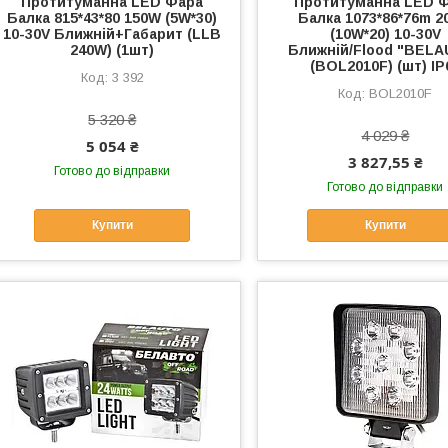
Протитуманна LED Фара
Протитуманна LED 
Балка 815*43*80 150W (5W*30)
Балка 1073*86*76m 
10-30V Ближній+Габарит (LLB
(10W*20) 10-30V
240W) (1шт)
Ближній/Flood "BEL
(BOL2010F) (шт) IP
3 392
BOL2010F
5 320 ₴
4 029 ₴
5 054 ₴
3 827,55 ₴
Готово до відправки
Готово до відправки
Купити
Купити