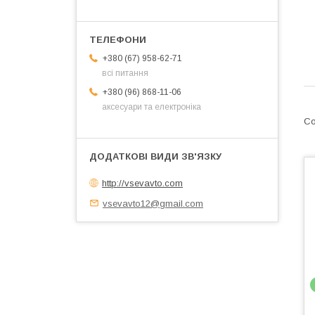
+380 (67) 958-62-71
всі питання
+380 (96) 868-11-06
аксесуари та електроніка
http://vsevavto.com
vsevavto12@gmail.com