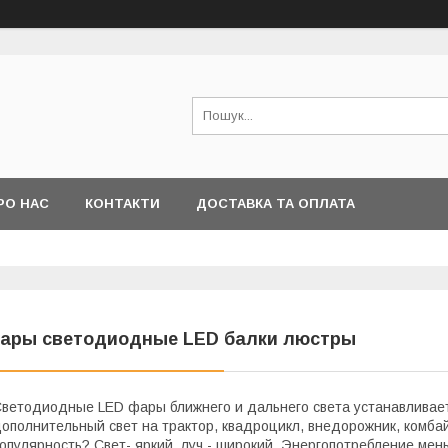
РО НАС
КОНТАКТИ
ДОСТАВКА ТА ОПЛАТА
ары светодиодные LED балки люстры
ветодиодные LED фары ближнего и дальнего света устанавливаетс
ополнительный свет на трактор, квадроцикл, внедорожник, комбайн
опулярность? Свет- яркий, луч - широкий. Энергопотребление мен