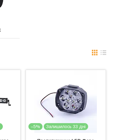
К
і
–5%
Залишилось 33 дні