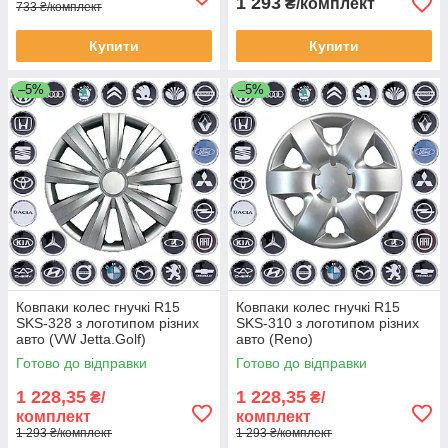
1 293
₴/комплект
733 ₴/комплект
Купити
Купити
–5%
–5%
Ковпаки колес гнучкі R15
Ковпаки колес гнучкі R15
SKS-328 з логотипом різних
SKS-310 з логотипом різних
авто (VW Jetta.Golf)
авто (Reno)
Готово до відправки
Готово до відправки
1 228,35
1 228,35
₴/
₴/
комплект
комплект
1 293 ₴/комплект
1 293 ₴/комплект