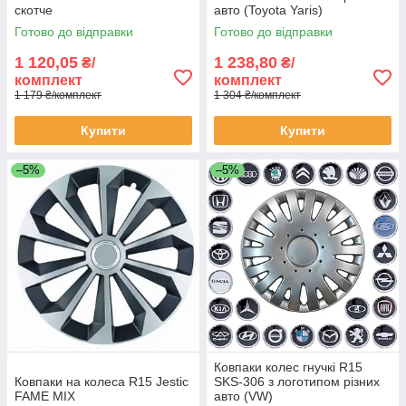
скотче
авто (Toyota Yaris)
Готово до відправки
Готово до відправки
1 120,05
1 238,80
₴/
₴/
комплект
комплект
1 179 ₴/комплект
1 304 ₴/комплект
Купити
Купити
–5%
–5%
Ковпаки колес гнучкі R15
Ковпаки на колеса R15 Jestic
SKS-306 з логотипом різних
FAME MIX
авто (VW)