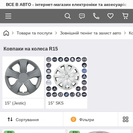
ВСЕ В АВТО - інтернет-магазин електроніки та аксесуарів в 
Товари та послуги
Зовнішній тюнінг та захист авто
Ко
Ковпаки на колеса R15
15" (Jestic)
15" SKS
Сортування
0
Фільтри
–5%
–5%