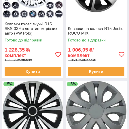
Ковпаки колес гнучкі R15
SKS-339 з логотипом різних
Ковпаки на колеса R15 Jestic
авто (VW Polo)
ROCO MIX
Готово до відправки
Готово до відправки
1 228,35
1 006,05
₴/
₴/
комплект
комплект
1 293 ₴/комплект
1 059 ₴/комплект
Купити
Купити
–5%
–5%