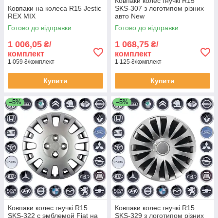
Ковпаки колес гнучкі R15
Ковпаки на колеса R15 Jestic
SKS-307 з логотипом різних
REX MIX
авто New
Готово до відправки
Готово до відправки
1 006,05
1 068,75
₴/
₴/
комплект
комплект
1 059 ₴/комплект
1 125 ₴/комплект
Купити
Купити
–5%
–5%
Ковпаки колес гнучкі R15
Ковпаки колес гнучкі R15
SKS-322 с эмблемой Fiat на
SKS-329 з логотипом різних