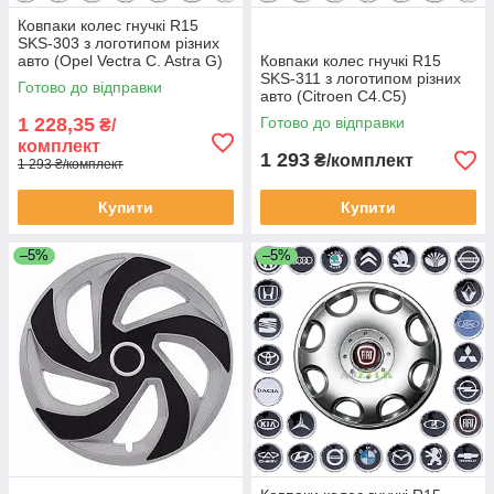
Ковпаки колес гнучкі R15
SKS-303 з логотипом різних
авто (Opel Vectra C. Astra G)
Ковпаки колес гнучкі R15
SKS-311 з логотипом різних
Готово до відправки
авто (Citroen C4.C5)
1 228,35
Готово до відправки
₴/
комплект
1 293
₴/комплект
1 293 ₴/комплект
Купити
Купити
–5%
–5%