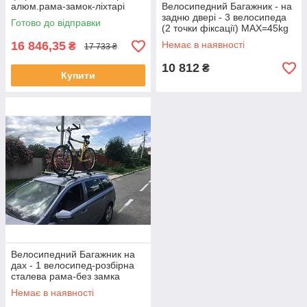
алюм.рама-замок-ліхтарі
Велосипедний Багажник - на
MAX=45kg Amos GIRO-3
задню двері - 3 велосипеда
Готово до відправки
(2 точки фіксації) MAX=45kg
"Amos" -"Weekend"
16 846,35
Немає в наявності
₴
17 733 ₴
10 812
₴
Купити
Велосипедний Багажник на
дах - 1 велосипед-розбірна
сталева рама-без замка
MAX=18kg"Кенгуру"
Немає в наявності