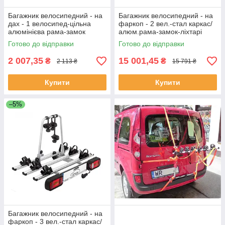
Багажник велосипедний - на
Багажник велосипедний - на
дах - 1 велосипед-цільна
фаркоп - 2 вел.-стал каркас/
алюмінієва рама-замок
алюм.рама-замок-ліхтарі
MAX=18kg"Amos"3ALU"
MAX=45kg Amos GIRO-2
Готово до відправки
Готово до відправки
2 007,35
15 001,45
₴
₴
2 113 ₴
15 791 ₴
Купити
Купити
–5%
Багажник велосипедний - на
фаркоп - 3 вел.-стал каркас/