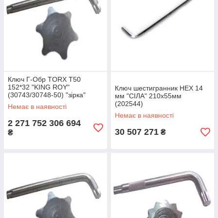
Ключ Г-Обр TORX T50
152*32 "KING ROY"
Ключ шестигранник HEX 14
(30743/30748-50) "зірка"
мм "СІЛА" 210х55мм
(202544)
Немає в наявності
Немає в наявності
2 271 752 306 694
30 507 271
₴
₴