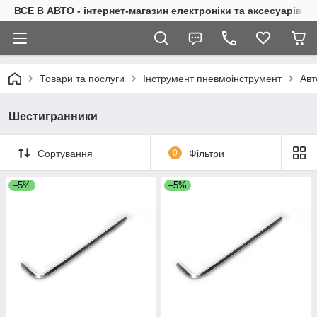
ВСЕ В АВТО - інтернет-магазин електроніки та аксесуарів в 
Товари та послуги
Інструмент пневмоінструмент
Авт
Шестигранники
Сортування
0
Фільтри
–5%
–5%