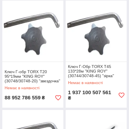
Ключ Г-Обр TORX T45
133*28м "KING ROY"
Ключ Г-обр TORX T20
(30744/30748-45) "зірка"
95*19мм "KING ROY"
(30748/30748-20) "звездочка"
Немає в наявності
Немає в наявності
1 937 100 507 561
88 952 786 559
₴
₴