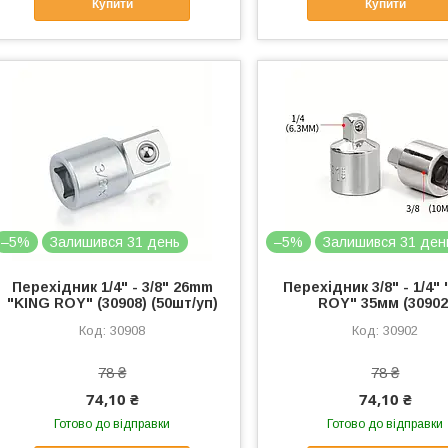
Купити
Купити
–5%
Залишився 31 день
–5%
Залишився 31 ден
Перехідник 1/4" - 3/8" 26mm
Перехідник 3/8" - 1/4"
"KING ROY" (30908) (50шт/уп)
ROY" 35мм (30902
30908
30902
78 ₴
78 ₴
74,10 ₴
74,10 ₴
Готово до відправки
Готово до відправки