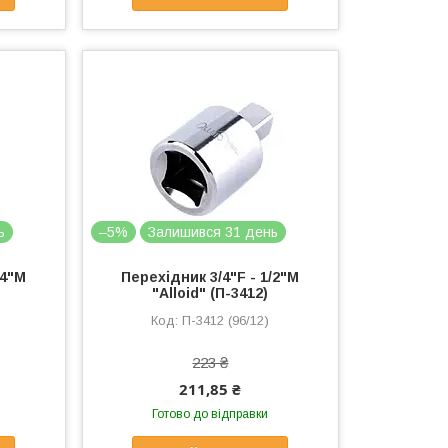
ь
–5%
Залишився 31 день
/4"M
Перехідник 3/4"F - 1/2"M
"Alloid" (П-3412)
П-3412 (96/12)
223 ₴
211,85 ₴
Готово до відправки