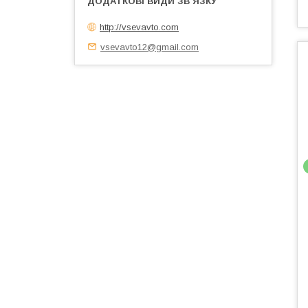
http://vsevavto.com
vsevavto12@gmail.com