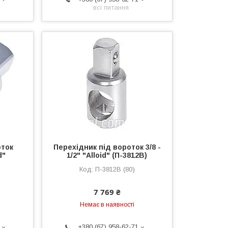
всі питання
оток
Перехідник під вороток 3/8 -
d"
1/2" "Alloid" (П-3812В)
П-3812В (80)
7 769 ₴
Немає в наявності
+380 (67) 958-62-71