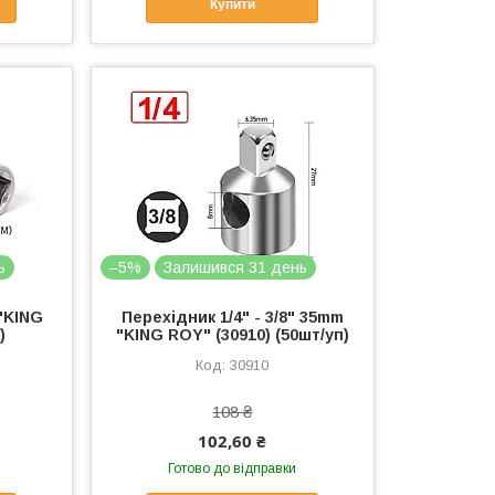
Купити
ь
–5%
Залишився 31 день
 "KING
Перехідник 1/4" - 3/8" 35mm
)
"KING ROY" (30910) (50шт/уп)
30910
108 ₴
102,60 ₴
Готово до відправки