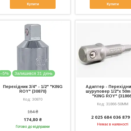
Купити
Купити
–5%
Залишився 31 день
Перехідник 3/4" - 1/2" "KING
Адаптер - Перехідни
ROY" (30870)
шуруповер 1/2"х 50m 
"KING ROY" (31866
30870
31866-50ММ
184 ₴
2 025 684 036 879
174,80 ₴
Немає в наявності
Готово до відправки