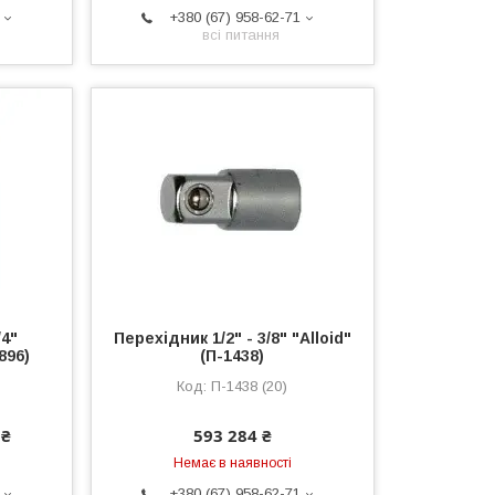
+380 (67) 958-62-71
всі питання
/4"
Перехідник 1/2" - 3/8" "Alloid"
896)
(П-1438)
П-1438 (20)
 ₴
593 284 ₴
Немає в наявності
+380 (67) 958-62-71