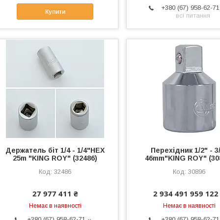
+380 (67) 958-62-71
Купити
всі питання
Держатель біт 1/4 - 1/4"HEX
Перехідник 1/2" - 3
25m "KING ROY" (32486)
46mm"KING ROY" (30
32486
30896
27 977 411 ₴
2 934 491 959 122
Немає в наявності
Немає в наявності
+380 (67) 958-62-71
+380 (67) 958-62-71