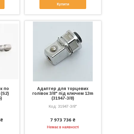
Купити
к по
Адаптер для торцевих
(S2)
голівок 3/8" під ключем 13m
)
(31947-3/8)
31947-3/8"
 ₴
7 973 736 ₴
Немає в наявності