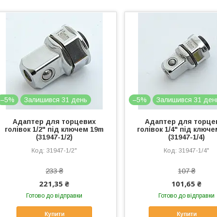
–5%
Залишився 31 день
–5%
Залишився 31 ден
Адаптер для торцевих
Адаптер для торце
голівок 1/2" під ключем 19m
голівок 1/4" під ключ
(31947-1/2)
(31947-1/4)
31947-1/2"
31947-1/4"
233 ₴
107 ₴
221,35 ₴
101,65 ₴
Готово до відправки
Готово до відправки
Купити
Купити