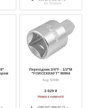
всі питання
/8"
Перехідник 3/4"F - 1/2"M
ором
"FORCEKRAFT" 80964
52940
2 029 ₴
Немає в наявності
+380 (67) 958-62-71