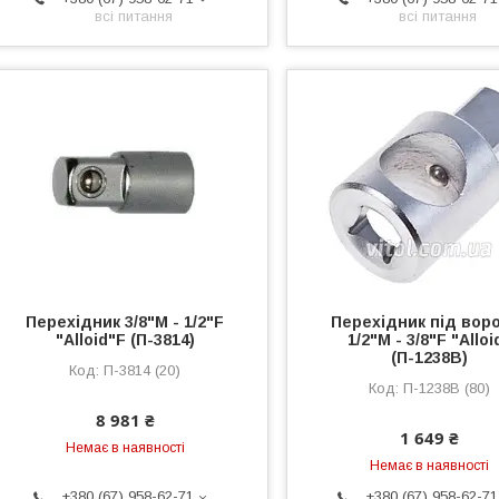
всі питання
всі питання
Перехідник 3/8"M - 1/2"F
Перехідник під вор
"Alloid"F (П-3814)
1/2"M - 3/8"F "Alloi
(П-1238В)
П-3814 (20)
П-1238В (80)
8 981 ₴
1 649 ₴
Немає в наявності
Немає в наявності
+380 (67) 958-62-71
+380 (67) 958-62-71