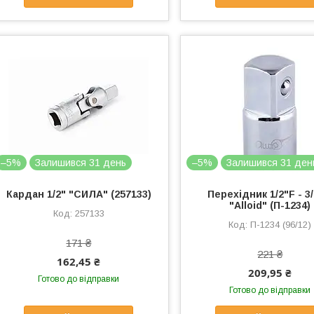
–5%
Залишився 31 день
–5%
Залишився 31 ден
Кардан 1/2" "СИЛА" (257133)
Перехідник 1/2"F - 3
"Alloid" (П-1234)
257133
П-1234 (96/12)
171 ₴
221 ₴
162,45 ₴
209,95 ₴
Готово до відправки
Готово до відправки