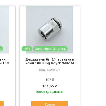
ь
–5%
Залишився 31 день
вих
Держатель біт 1/4 вставка в
ем 10m
ключ 10м King Roy 31948-1/4
31948-1/4
107 ₴
101,65 ₴
Готово до відправки
Купити