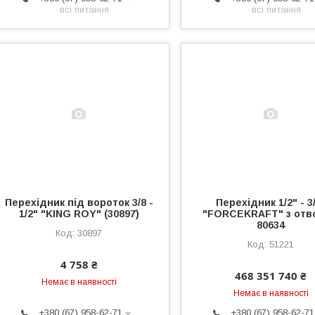
всі питання
всі питання
Перехідник під вороток 3/8 -
Перехідник 1/2" - 3
1/2" "KING ROY" (30897)
"FORCEKRAFT" з отв
80634
30897
51221
4 758 ₴
468 351 740 ₴
Немає в наявності
Немає в наявності
+380 (67) 958-62-71
+380 (67) 958-62-71