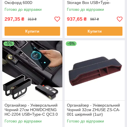
Оксфорд 600D
Storage Box USB+Type-
Соти.антипоріз
C+Lightning QC3.0 (1шт)
Готово до відправки
Готово до відправки
297,35
937,65
₴
₴
313 ₴
987 ₴
Купити
Купити
–5%
–5%
Органайзер - Універсальний
Органайзер - Універсальний
Чорний 27см HOWDCHENG
Чорний 32см ZHUSE ZS-CA-
HC-2204 USB+Type-C QC3.0
001 шкіряний (1шт)
(2шт)
Готово до відправки
Готово до відправки