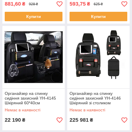
881,60
593,75
₴
₴
928 ₴
625 ₴
Купити
Купити
Органайзер на спинку
Органайзер на спинку
сидіння захисний YH-4145
сидіння захисний YH-4146
Шкіряний 60*40см
Шкіряний зі столиком
Немає в наявності
Немає в наявності
22 190
225 981
₴
₴