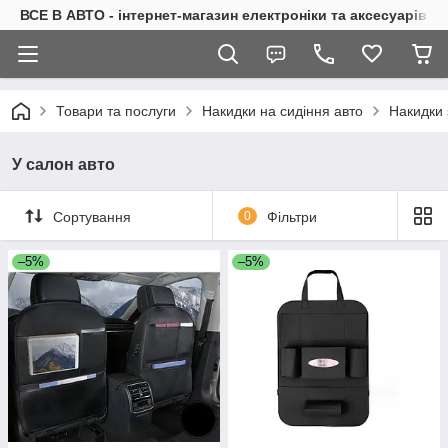
ВСЕ В АВТО - інтернет-магазин електроніки та аксесуарів в 
Товари та послуги
Накидки на сидіння авто
Накидки 
У салон авто
Сортування
0
Фільтри
–5%
–5%