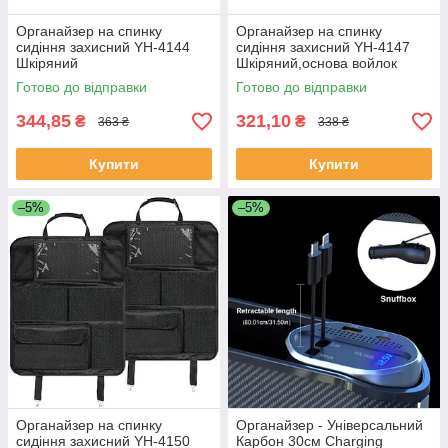
Органайзер на спинку
Органайзер на спинку
сидіння захисний YH-4144
сидіння захисний YH-4147
Шкіряний
Шкіряний,основа войлок
Готово до відправки
Готово до відправки
344,85
321,10
₴
₴
363 ₴
338 ₴
Купити
Купити
–5%
–5%
Органайзер на спинку
Органайзер - Універсальний
сидіння захисний YH-4150
Карбон 30см Charging