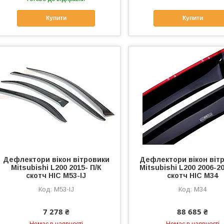
Купити
Купити
Дефлектори вікон вітровики
Дефлектори вікон віт
Mitsubishi L200 2015- П/К
Mitsubishi L200 2006-20
скотч HIC M53-IJ
скотч HIC M34
M53-IJ
M34
7 278 ₴
88 685 ₴
Немає в наявності
Немає в наявності