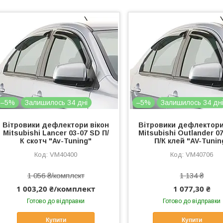
–5%
Залишилось 34 дні
–5%
Залишилось 34 дн
Вітровики дефлектори вікон
Вітровики дефлектори
Mitsubishi Lancer 03-07 SD П/
Mitsubishi Outlander 0
К скотч "Av-Tuning"
П/К клей "AV-Tunin
VM40400
VM40706
1 056 ₴/комплект
1 134 ₴
1 003,20 ₴/комплект
1 077,30 ₴
Готово до відправки
Готово до відправки
Купити
Купити