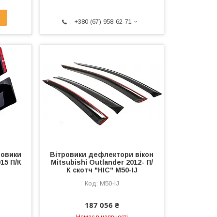
+380 (67) 958-62-71
ровики
Вітровики дефлектори вікон
15 П/К
Mitsubishi Outlander 2012- П/
К скотч "HIC" M50-IJ
M50-IJ
187 056 ₴
Немає в наявності