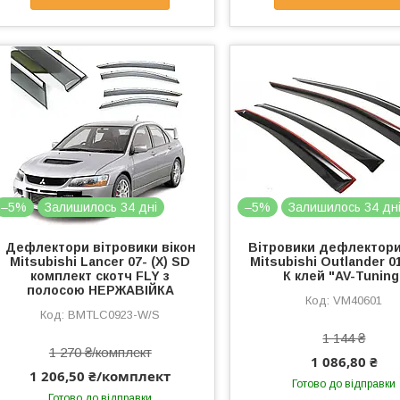
–5%
Залишилось 34 дні
–5%
Залишилось 34 дн
Дефлектори вітровики вікон
Вітровики дефлектори
Mitsubishi Lancer 07- (X) SD
Mitsubishi Outlander 01
комплект скотч FLY з
К клей "AV-Tuning
полосою НЕРЖАВІЙКА
VM40601
BMTLC0923-W/S
1 144 ₴
1 270 ₴/комплект
1 086,80 ₴
1 206,50 ₴/комплект
Готово до відправки
Готово до відправки