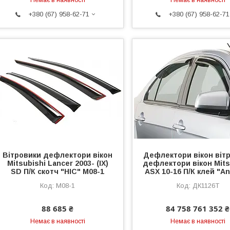
+380 (67) 958-62-71
+380 (67) 958-62-71
Вітровики дефлектори вікон
Дефлектори вікон віт
Mitsubishi Lancer 2003- (IX)
дефлектори вікон Mits
SD П/К скотч "HIC" M08-1
ASX 10-16 П/К клей "An
M08-1
ДК1126Т
88 685 ₴
84 758 761 352 ₴
Немає в наявності
Немає в наявності