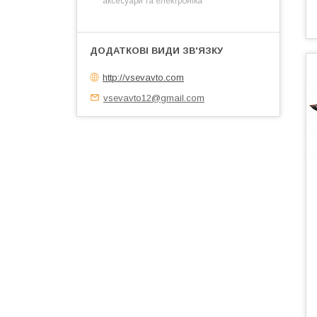
аксесуари та електроніка
http://vsevavto.com
vsevavto12@gmail.com