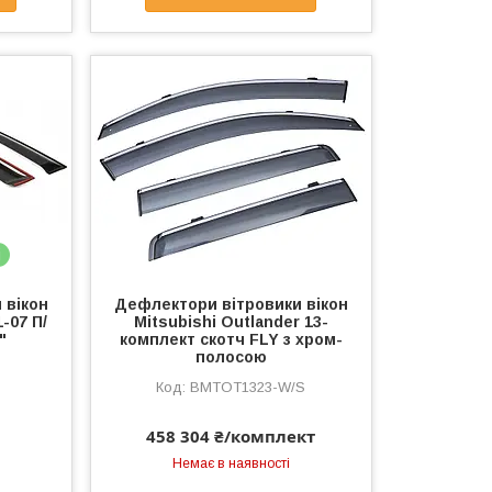
і
 вікон
Дефлектори вітровики вікон
-07 П/
Mitsubishi Outlander 13-
"
комплект скотч FLY з хром-
полосою
BMTOT1323-W/S
458 304 ₴/комплект
Немає в наявності