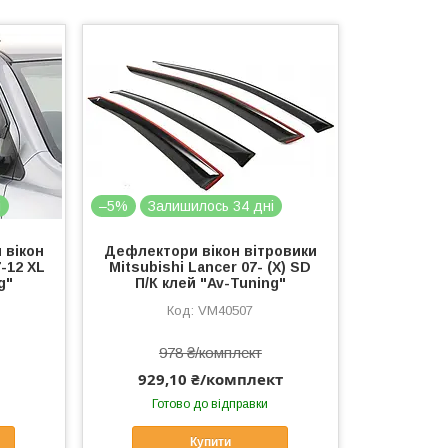
і
–5%
Залишилось 34 дні
 вікон
Дефлектори вікон вітровики
7-12 XL
Mitsubishi Lancer 07- (X) SD
g"
П/К клей "Av-Tuning"
VM40507
978 ₴/комплект
929,10 ₴/комплект
Готово до відправки
Купити