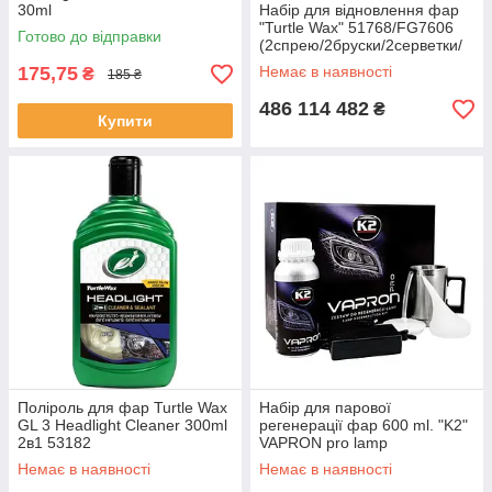
30ml
Набір для відновлення фар
"Turtle Wax" 51768/FG7606
Готово до відправки
(2спрею/2бруски/2серветки/
рукавички) (6)
175,75
Немає в наявності
₴
185 ₴
486 114 482
₴
Купити
Поліроль для фар Turtle Wax
Набір для парової
GL 3 Headlight Cleaner 300ml
регенерації фар 600 ml. "K2"
2в1 53182
VAPRON pro lamp
regeneration kit D7900
Немає в наявності
Немає в наявності