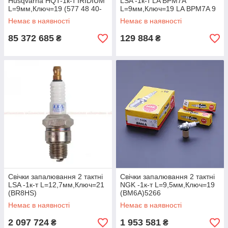
Husqvarna HQT-1к-т IRIDIUM
LSA -1к-т LA BPM7A
L=9мм,Ключ=19 (577 48 40-
L=9мм,Ключ=19 LA BPM7A 9
53)
(Бензопела)
Немає в наявності
Немає в наявності
85 372 685
129 884
₴
₴
Свічки запалювання 2 тактні
Свічки запалювання 2 тактні
LSA -1к-т L=12,7мм,Ключ=21
NGK -1к-т L=9,5мм,Ключ=19
(BR8HS)
(BM6A)5266
Немає в наявності
Немає в наявності
2 097 724
1 953 581
₴
₴