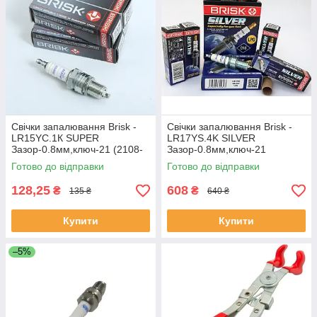
Свічки запалювання Brisk -
Свічки запалювання Brisk -
LR15YC.1К SUPER
LR17YS.4K SILVER
Зазор-0.8мм,ключ-21 (2108-
Зазор-0.8мм,ключ-21
09\2121\Ланос 1.4 (резистор)
(Волга,Газель (двиг.406\длин
Готово до відправки
Готово до відправки
(1314)
рез.) под ГБО
128,25
608
₴
₴
135 ₴
640 ₴
Купити
Купити
–5%