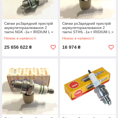
Свічки роЗарядний пристрій
Свічки роЗарядний пристрій
акумулятораалювання 2
акумулятораалювання 2
тактні NGK -1к-т IRIDIUM L =
тактні STIHL -1к-т IRIDIUM L =
9 мм, ключ=19 (L6TCI)
9 мм, Ключ = 119 (0000
Немає в наявності
Немає в наявності
4007256)
25 656 622
16 974
₴
₴