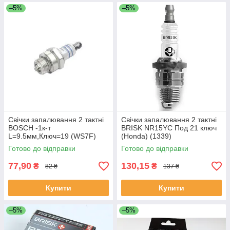
–5%
–5%
Свічки запалювання 2 тактні
Свічки запалювання 2 тактні
BOSCH -1к-т
BRISK NR15YC Под 21 ключ
L=9.5мм,Ключ=19 (WS7F)
(Honda) (1339)
Готово до відправки
Готово до відправки
77,90
130,15
₴
₴
82 ₴
137 ₴
Купити
Купити
–5%
–5%