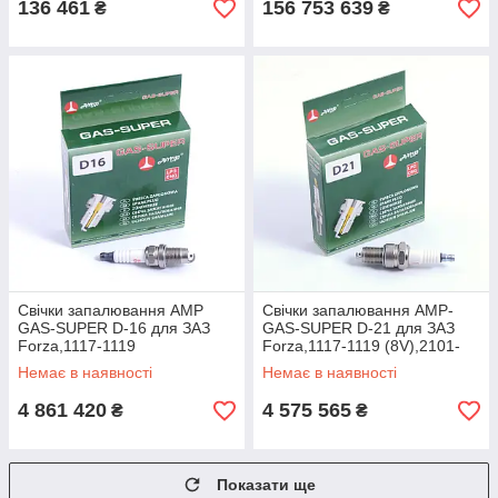
136 461
156 753 639
₴
₴
Свічки запалювання AMP
Свічки запалювання AMP-
GAS-SUPER D-16 для ЗАЗ
GAS-SUPER D-21 для ЗАЗ
Forza,1117-1119
Forza,1117-1119 (8V),2101-
(16V),2110і-2112і, (16V)
21099(8V)Daewoo
Немає в наявності
Немає в наявності
Lacetti,Aveo,Geely
Lanos,Nexia(8V),Matiz
4 861 420
4 575 565
₴
₴
Показати ще