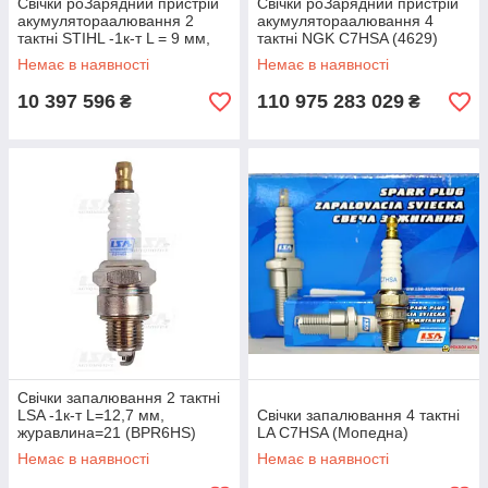
Свічки роЗарядний пристрій
Свічки роЗарядний пристрій
акумулятораалювання 2
акумулятораалювання 4
тактні STIHL -1к-т L = 9 мм,
тактні NGK C7HSA (4629)
Ключ=19 (WS7F)
Немає в наявності
Немає в наявності
10 397 596
110 975 283 029
₴
₴
Свічки запалювання 2 тактні
LSA -1к-т L=12,7 мм,
Свічки запалювання 4 тактні
журавлина=21 (BPR6HS)
LA C7HSA (Мопедна)
Немає в наявності
Немає в наявності