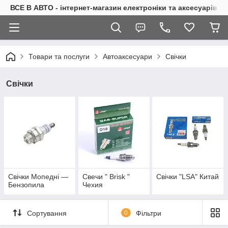
ВСЕ В АВТО - інтернет-магазин електроніки та аксесуарів в 
Товари та послуги
Автоаксесуари
Свічки
Свічки
Свічки Мопедні —
Свечи " Brisk "
Свічки "LSA" Китай
Бензопила
Чехия
Сортування
0
Фільтри