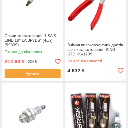
Свічки запалювання "LSA S-
LINE 19" LA BP7ES" (4шт)
(99339)
Знімач високовольтних дротів
свічок запалювання KING
Готово до відправки
STD KS-1799
212,80
Немає в наявності
₴
224 ₴
4 632
₴
Купити