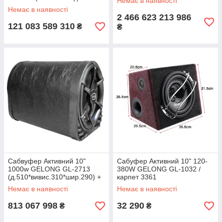
Немає в наявності
сиденье)
Немає в наявності
2 466 623 213 986
121 083 589 310
₴
₴
Сабвуфер Активний 10"
Сабуфер Активний 10" 120-
1000w GELONG GL-2713
380W GELONG GL-1032 /
(д.510*вивис.310*шир.290) +
карпет 3361
кабель для з' єднання
Немає в наявності
Немає в наявності
813 067 998
32 290
₴
₴