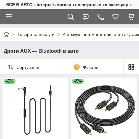
ВСЕ В АВТО - інтернет-магазин електроніки та аксесуарів в 
Товари та послуги
Автозвук: автомагнітоли, авто акуст
Дроти AUX — Bluetooth в авто
Сортування
0
Фільтри
–5%
–5%