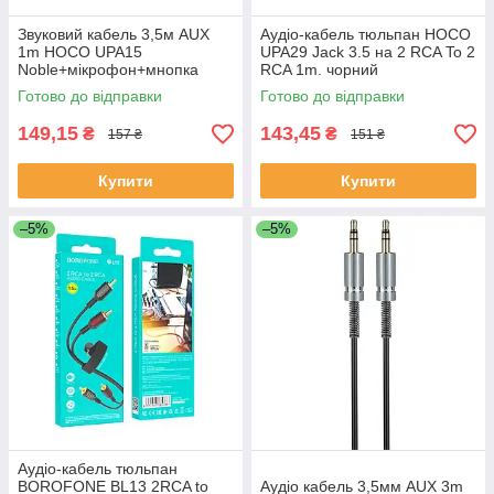
Звуковий кабель 3,5м AUX
Аудіо-кабель тюльпан HOCO
1m HOCO UPA15
UPA29 Jack 3.5 на 2 RCA To 2
Noble+мікрофон+мнопка
RCA 1m. чорний
виклику
Готово до відправки
Готово до відправки
149,15
143,45
₴
₴
157 ₴
151 ₴
Купити
Купити
–5%
–5%
Аудіо-кабель тюльпан
BOROFONE BL13 2RCA to
Аудіо кабель 3,5мм AUX 3m