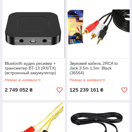
Bluetooth аудио ресивер +
Звуковий кабель 2RCA to
трансмитер BT-13 (RX/TX)
Jack 3.5m 1,5m. Black
(встроенный аккумулятор)
(36564)
черный
Немає в наявності
Немає в наявності
2 749 052
125 239 161
₴
₴