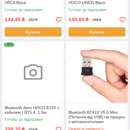
2RCA Black
HOCO UPA31 Black
Готово до відправки
Готово до відправки
144,40
140,60
₴
₴
152 ₴
148 ₴
Купити
Купити
–5%
Bluetooth Авто HOCO E150 з
кабелем | BT5.4, 1.5м
Bluetooth BT610 V5.0 Mini
(Питання від USB) не працює
Готово до відправки
з автомагнітолами
259,35
Немає в наявності
₴
273 ₴