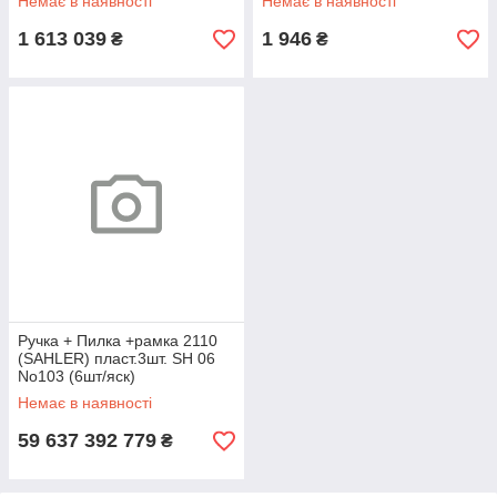
Немає в наявності
Немає в наявності
1 613 039
1 946
₴
₴
Ручка + Пилка +рамка 2110
(SAHLER) пласт.3шт. SH 06
No103 (6шт/яск)
Немає в наявності
59 637 392 779
₴