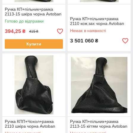
Ручка КП+пільник+рамка
2113-15 шкіра чорна Avtoban
Ручка КП+пільник+рамка
Готово до відправки
2110 кож.зах чорна Avtoban
394,25
Немає в наявності
₴
415 ₴
3 501 060
₴
Купити
Ручка КПП+Чохол+рамка
Ручка КП+пільник+рамка
2110 шкіра чорна Avtoban
2113-15 кігтям чорна Avtoban