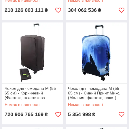
Немає в наявності
Немає в наявності
210 126 003 111
304 062 536
₴
₴
Чехол для чемодана M (55 -
Чохол для чемодана M (55 -
65 см) - Коричневий
65 см) - Синий Принт Микс,
(Фастекс, пластикова
(Молния, фастекс, пакет)
защелка, сумочка)
Немає в наявності
Немає в наявності
720 906 765 169
5 354 998
₴
₴