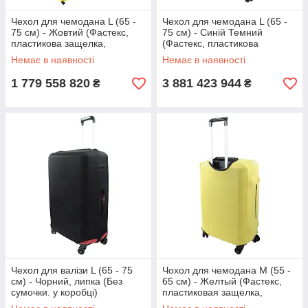
Чехол для чемодана L (65 -
Чехол для чемодана L (65 -
75 см) - Жовтий (Фастекс,
75 см) - Синій Темний
пластикова защелка,
(Фастекс, пластикова
сумочка)
защелка, сумочка)
Немає в наявності
Немає в наявності
1 779 558 820
3 881 423 944
₴
₴
Чехол для валізи L (65 - 75
Чохол для чемодана M (55 -
см) - Чорний, липка (Без
65 см) - Желтый (Фастекс,
сумочки. у коробці)
пластиковая защелка,
сумочка)