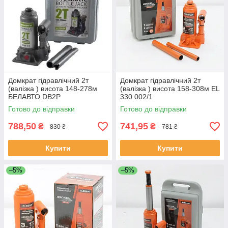
Домкрат гідравлічний 2т
Домкрат гідравлічний 2т
(валізка ) висота 148-278м
(валізка ) висота 158-308м EL
БЕЛАВТО DB2P
330 002/1
Готово до відправки
Готово до відправки
788,50
741,95
₴
₴
830 ₴
781 ₴
Купити
Купити
–5%
–5%