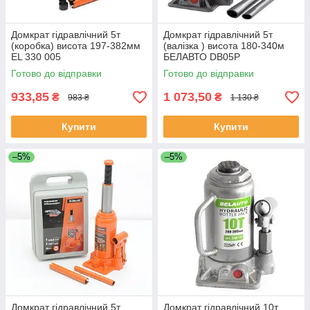
Домкрат гідравлічний 5т
Домкрат гідравлічний 5т
(коробка) висота 197-382мм
(валізка ) висота 180-340м
EL 330 005
БЕЛАВТО DB05P
Готово до відправки
Готово до відправки
933,85
1 073,50
₴
₴
983 ₴
1 130 ₴
Купити
Купити
–5%
–5%
Домкрат гідравлічний 5т
Домкрат гідравлічний 10т