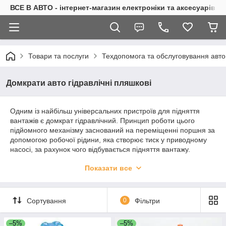
ВСЕ В АВТО - інтернет-магазин електроніки та аксесуарів в 
Товари та послуги
Техдопомога та обслуговування авто
Домкрати авто гідравлічні пляшкові
Одним із найбільш універсальних пристроїв для підняття
вантажів є домкрат гідравлічний. Принцип роботи цього
підйомного механізму заснований на переміщенні поршня за
допомогою робочої рідини, яка створює тиск у приводному
насосі, за рахунок чого відбувається підняття вантажу.
Зверніть увагу: виріб призначений лише для підйому, а не
Показати все
для утримання вантажу. При роботі з домкратом
рекомендується використовувати страховки для надійної
фіксації вантажу, а також стоянкові черевики. При виборі
домкрата обов'язково враховуйте мінімальну висоту підхвату,
Сортування
0
Фільтри
що дозволяє підставити домкрат під кузов автомобіля зі
спущеним колесом, а також максимальний хід штока
–5%
–5%