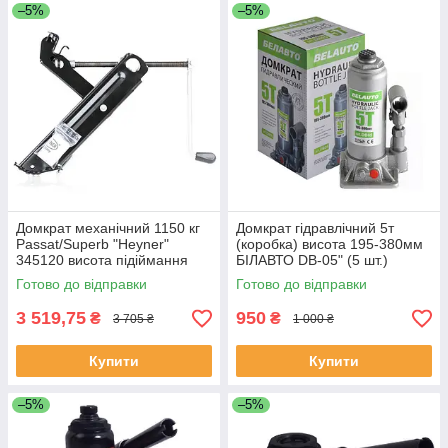
–5%
–5%
Домкрат механічний 1150 кг
Домкрат гідравлічний 5т
Passat/Superb "Heyner"
(коробка) висота 195-380мм
345120 висота підіймання
БІЛАВТО DB-05" (5 шт.)
104-385мм
Готово до відправки
Готово до відправки
3 519,75
950
₴
₴
3 705 ₴
1 000 ₴
Купити
Купити
–5%
–5%