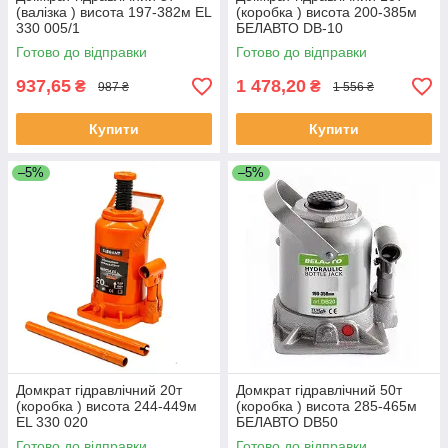
(валізка ) висота 197-382м EL
(коробка ) висота 200-385м
330 005/1
БЕЛАВТО DB-10
Готово до відправки
Готово до відправки
937,65
1 478,20
₴
₴
987 ₴
1 556 ₴
Купити
Купити
–5%
–5%
Домкрат гідравлічний 20т
Домкрат гідравлічний 50т
(коробка ) висота 244-449м
(коробка ) висота 285-465м
EL 330 020
БЕЛАВТО DB50
Готово до відправки
Готово до відправки