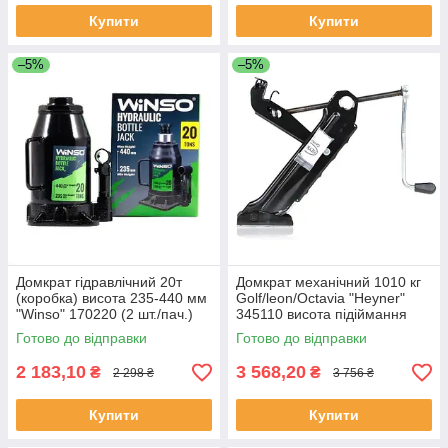
Купити
Купити
–5%
–5%
Домкрат гідравлічний 20т
Домкрат механічний 1010 кг
(коробка) висота 235-440 мм
Golf/leon/Octavia "Heyner"
"Winso" 170220 (2 шт./пач.)
345110 висота підіймання
104-385мм
Готово до відправки
Готово до відправки
2 183,10
3 568,20
₴
₴
2 298 ₴
3 756 ₴
Купити
Купити