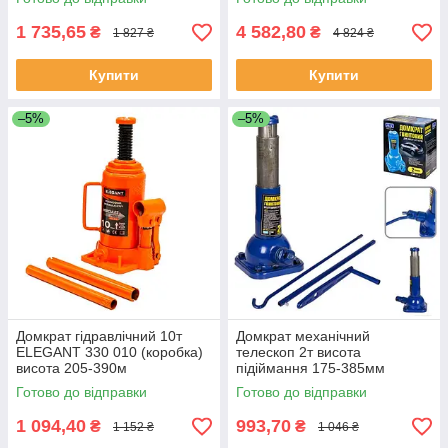
1 735,65
4 582,80
₴
₴
1 827 ₴
4 824 ₴
Купити
Купити
–5%
–5%
Домкрат гідравлічний 10т
Домкрат механічний
ELEGANT 330 010 (коробка)
телескоп 2т висота
висота 205-390м
підіймання 175-385мм
ДМ-3852Т
Готово до відправки
Готово до відправки
1 094,40
993,70
₴
₴
1 152 ₴
1 046 ₴