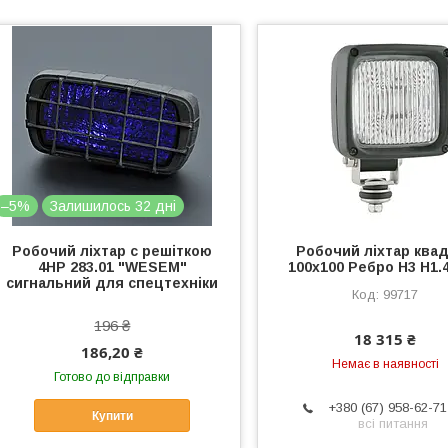
–5%
Залишилось 32 дні
Робочий ліхтар с решіткою
Робочий ліхтар ква
4НР 283.01 "WESEM"
100x100 Ребро H3 H1.
сигнальний для спецтехніки
99717
196 ₴
18 315 ₴
186,20 ₴
Немає в наявності
Готово до відправки
+380 (67) 958-62-71
Купити
всі питання