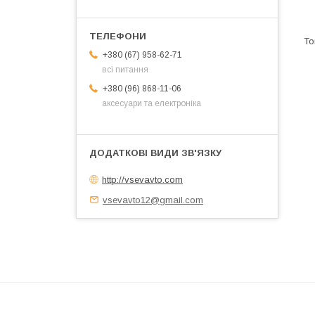
+380 (67) 958-62-71
всі питання
+380 (96) 868-11-06
аксесуари та електроніка
http://vsevavto.com
vsevavto12@gmail.com