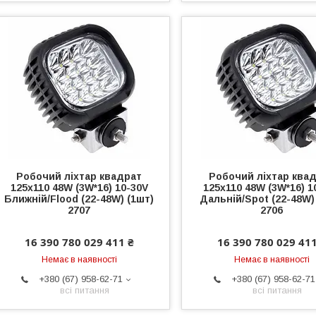
Робочий ліхтар квадрат
Робочий ліхтар ква
125x110 48W (3W*16) 10-30V
125x110 48W (3W*16) 1
Ближній/Flood (22-48W) (1шт)
Дальній/Spot (22-48W)
2707
2706
16 390 780 029 411 ₴
16 390 780 029 411
Немає в наявності
Немає в наявності
+380 (67) 958-62-71
+380 (67) 958-62-71
всі питання
всі питання