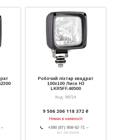
драт
Робочий ліхтар квадрат
42300
100x100 Лисе H3
LKR5FF.46500
99724
9 506 206 118 372 ₴
Немає в наявності
+380 (67) 958-62-71
всі питання