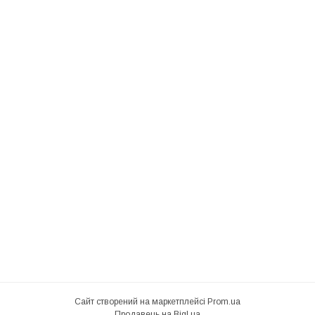
Сайт створений на маркетплейсі
Prom.ua
Продавець на Bigl.ua