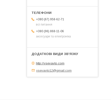
+380 (67) 958-62-71
всі питання
+380 (96) 868-11-06
аксесуари та електроніка
http://vsevavto.com
vsevavto12@gmail.com