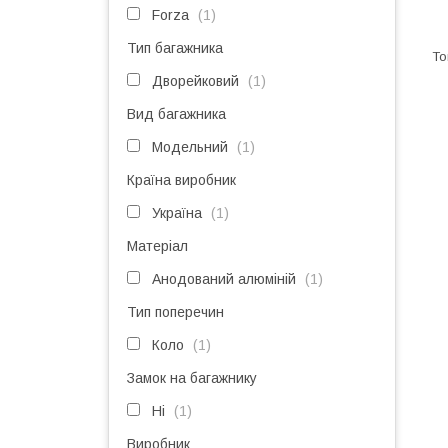
Forza
1
Тип багажника
Дворейковий
1
Вид багажника
Модельний
1
Країна виробник
Україна
1
Матеріал
Анодований алюміній
1
Тип поперечин
Коло
1
Замок на багажнику
Ні
1
Виробник