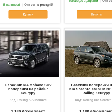
Готово до відправки
Оптом
В наявності
Оптом і в роздріб
Купити
Купити
Багажник KIA Mohave SUV
Багажник поперечки н
поперечки на рейлінг
KIA Sorento XM SUV 201
Кенгуру
Railing Кенгуру
Railing KIA Mohave
Railing KIA Sorent
1 180 ₴/комплект
1 180 ₴/комплек