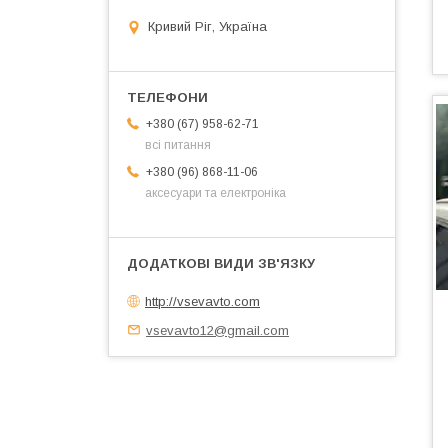
Кривий Ріг, Україна
+380 (67) 958-62-71
всі питання
+380 (96) 868-11-06
аксесуари та електроніка
http://vsevavto.com
vsevavto12@gmail.com