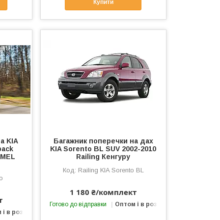
Купити
а KIA
Багажник поперечки на дах
back
KIA Sorento BL SUV 2002-2010
AMEL
Railing Кенгуру
Railing KIA Sorento BL
o
1 180 ₴/комплект
т
Готово до відправки
Оптом і в роздріб
 і в роздріб