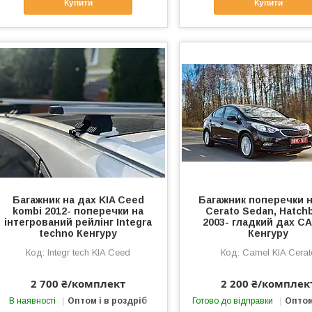
Купити
Купити
Багажник на дах KIA Ceed
Багажник поперечки н
kombi 2012- поперечки на
Cerato Sedan, Hatch
інтегрований рейлінг Integra
2003- гладкий дах C
techno Кенгуру
Кенгуру
Integr tech KIA Ceed
Camel KIA Cerat
2 700 ₴/комплект
2 200 ₴/комплек
В наявності
Оптом і в роздріб
Готово до відправки
Оптом