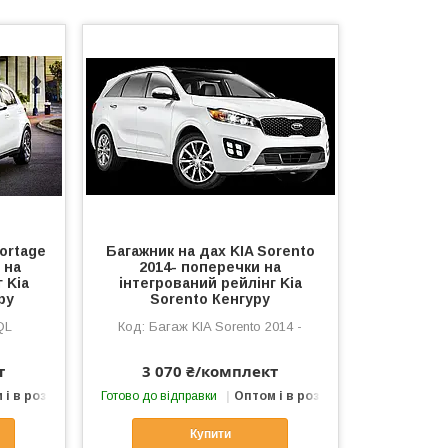
ortage
Багажник на дах KIA Sorento
 на
2014- поперечки на
 Kia
інтегрований рейлінг Kia
ру
Sorento Кенгуру
QL
Багаж KIA Sorento 2014 -
т
3 070 ₴/комплект
 і в роздріб
Готово до відправки
Оптом і в роздріб
Купити