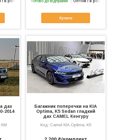
 і в роздріб
Готово до відправки
Оптом і в роздріб
Купити
а дах
Багажник поперечки на KIA
0-2014
Optima, K5 Sedan гладкий
дах CAMEL Кенгуру
o XM
Camel KIA Optima, K5
т
2 200 ₴/комплект