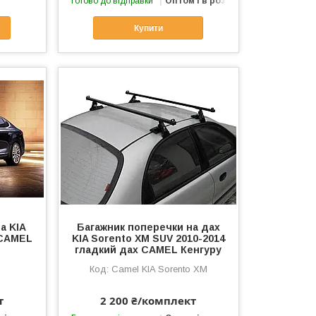
Готово до відправки
Оптом і в роздріб
Купити
а KIA
Багажник поперечки на дах
 CAMEL
KIA Sorento XM SUV 2010-2014
гладкий дах CAMEL Кенгуру
Camel KIA Sorento XM
т
2 200 ₴/комплект