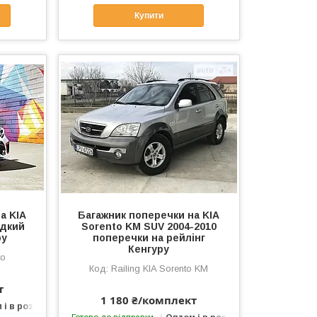
Купити
а KIA
Багажник поперечки на KIA
адкий
Sorento KM SUV 2004-2010
ру
поперечки на рейлінг
Кенгуру
to
Railing KIA Sorento KM
т
1 180 ₴/комплект
 і в роздріб