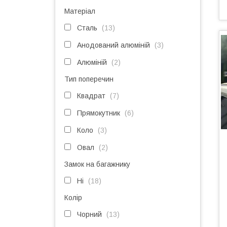
Матеріал
Сталь
13
Анодований алюміній
3
Алюміній
2
Тип поперечин
Квадрат
7
Прямокутник
6
Коло
3
Овал
2
Замок на багажнику
Ні
18
Колір
Чорний
13