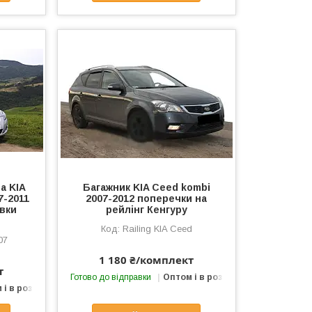
а KIA
Багажник KIA Ceed kombi
7-2011
2007-2012 поперечки на
овки
рейлінг Кенгуру
Railing KIA Ceed
07
1 180 ₴/комплект
т
Готово до відправки
Оптом і в роздріб
 і в роздріб